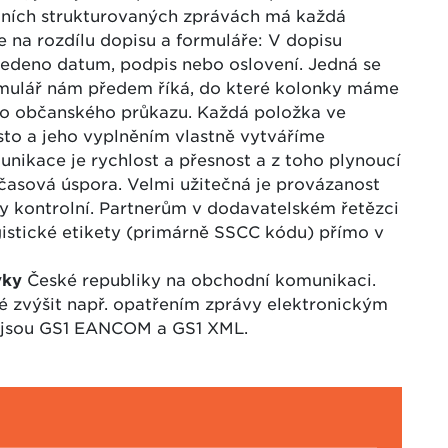
rdních strukturovaných zprávách má každá
e na rozdílu dopisu a formuláře: V dopisu
deno datum, podpis nebo oslovení. Jedná se
rmulář nám předem říká, do které kolonky máme
lo občanského průkazu. Každá položka ve
to a jeho vyplněním vlastně vytváříme
ikace je rychlost a přesnost a z toho plynoucí
 časová úspora. Velmi užitečná je provázanost
vy kontrolní. Partnerům v dodavatelském řetězci
gistické etikety (primárně SSCC kódu) přímo v
vky
České republiky na obchodní komunikaci.
 zvýšit např. opatřením zprávy elektronickým
 jsou GS1 EANCOM a GS1 XML.