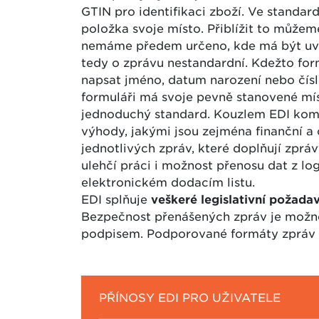
GTIN pro identifikaci zboží. Ve standa
položka svoje místo. Přiblížit to můžem
nemáme předem určeno, kde má být uve
tedy o zprávu nestandardní. Kdežto fo
napsat jméno, datum narození nebo čís
formuláři má svoje pevně stanovené mís
jednoduchý standard. Kouzlem EDI komun
výhody, jakými jsou zejména finanční a
jednotlivých zpráv, které doplňují zprá
ulehčí práci i možnost přenosu dat z lo
elektronickém dodacím listu.
EDI splňuje
veškeré legislativní požada
Bezpečnost přenášených zpráv je možné
podpisem. Podporované formáty zpráv
PŘÍNOSY EDI PRO UŽIVATELE