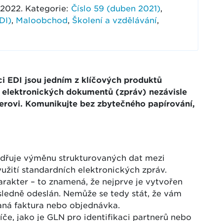
7. 2022. Kategorie:
Číslo 59 (duben 2021)
,
DI)
,
Maloobchod
,
Školení a vzdělávání
,
i EDI jsou jedním z klíčových produktů
elektronických dokumentů (zpráv) nezávisle
erovi. Komunikujte bez zbytečného papírování,
dřuje výměnu strukturovaných dat mezi
užití standardních elektronických zpráv.
rakter – to znamená, že nejprve je vytvořen
následně odeslán. Nemůže se tedy stát, že vám
ná faktura nebo objednávka.
líče, jako je GLN pro identifikaci partnerů nebo