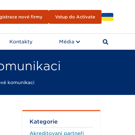
gistrace nové firmy
Vstup do Activate
Kontakty
Média
omunikaci
vé komunikaci
Kategorie
Akreditovaní partneři