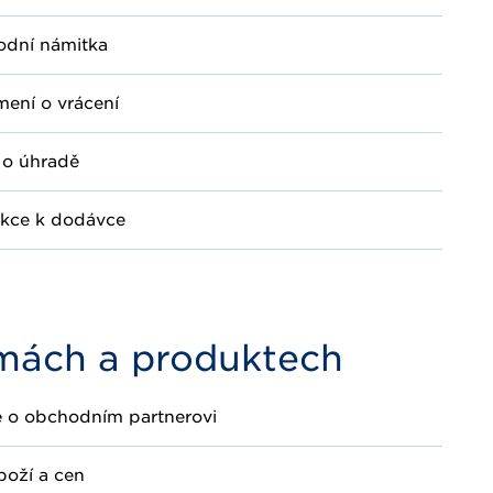
odní námitka
ení o vrácení
 o úhradě
ukce k dodávce
mách a produktech
e o obchodním partnerovi
boží a cen