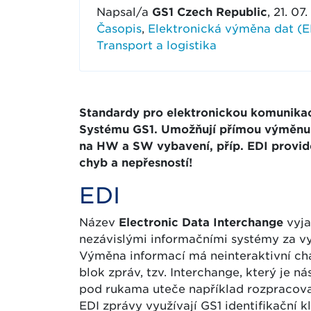
Napsal/a
GS1 Czech Republic
, 21. 0
Časopis
,
Elektronická výměna dat (E
Transport a logistika
Standardy pro elektronickou komunikac
Systému GS1. Umožňují přímou výměnu 
na HW a SW vybavení, příp. EDI provid
chyb a nepřesností!
EDI
Název
Electronic Data Interchange
vyja
nezávislými informačními systémy za vy
Výměna informací má neinteraktivní cha
blok zpráv, tzv. Interchange, který je 
pod rukama uteče například rozpracova
EDI zprávy využívají GS1 identifikační k