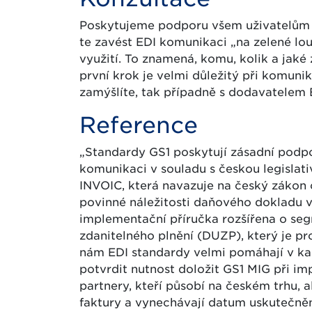
Poskytujeme podporu všem uživatelům –
te zavést EDI komunikaci „na zelené lou
využití. To znamená, komu, kolik a jaké
první krok je velmi důležitý při komuni
zamýšlíte, tak případně s dodavatelem
Reference
„Standardy GS1 poskytují zásadní podpo
komunikaci v souladu s českou legislati
INVOIC, která navazuje na český zákon
povinné náležitosti daňového dokladu v
implementační příručka rozšířena o s
zdanitelného plnění (DUZP), který je pr
nám EDI standardy velmi pomáhají v kaž
potvrdit nutnost doložit GS1 MIG při i
partnery, kteří působí na českém trhu, 
faktury a vynechávají datum uskutečněn