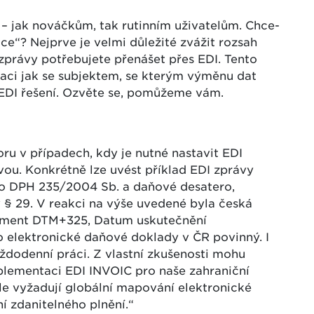
 jak nováčkům, tak rutinním uživatelům. Chce-
ce“? Nejprve je velmi důležité zvážit rozsah
 zprávy potřebujete přenášet přes EDI. Tento
kaci jak se subjektem, se kterým výměnu dat
 EDI řešení. Ozvěte se, pomůžeme vám.
ru v případech, kdy je nutné nastavit EDI
vou. Konkrétně lze uvést příklad EDI zprávy
 o DPH 235/2004 Sb. a daňové desatero,
 § 29. V reakci na výše uvedené byla česká
egment DTM+325, Datum uskutečnění
o elektronické daňové doklady v ČR povinný. I
dodenní práci. Z vlastní zkušenosti mohu
mplementaci EDI INVOIC pro naše zahraniční
ale vyžadují globální mapování elektronické
í zdanitelného plnění.“