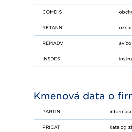
COMDIS
obch
RETANN
oznám
REMADV
avízo
INSDES
instr
Kmenová data o fir
PARTIN
informac
PRICAT
katalog z