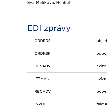
Eva Malíková, Henkel
EDI zprávy
ORDERS
obje
ORDRSP
odpo
DESADV
avízo
IFTMAN
avízo
RECADV
potvr
INVOIC
faktu