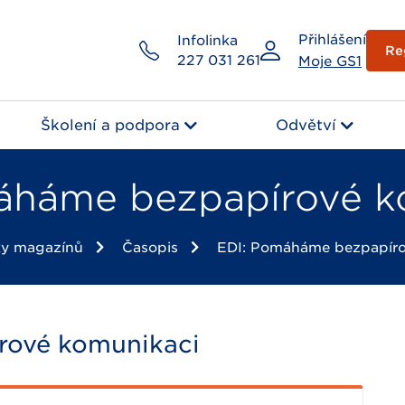
Přihlášení
Infolinka
Re
227 031 261
Moje GS1
Školení a podpora
Odvětví
áháme bezpapírové k
ky magazínů
Časopis
EDI: Pomáháme bezpapíro
rové komunikaci