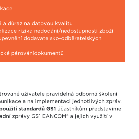
ikace
i a důraz na datovou kvalitu
alizace rizika nedodání/nedostupnosti zboží
 upevnění dodavatelsko-odběratelských
ické párovánídokumentů
trované uživatele pravidelná odborná školení
unikace a na implementaci jednotlivých zpráv.
použití standardů GS1
účastníkům představíme
adní zprávy GS1 EANCOM® a jejich využití v