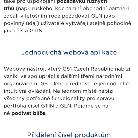
také pro uspokojení
požadavků různých
trhů
(např. ruského, kde tamní obchodní partneři
začali v letošním roce požadovat GLN jako
povinný údaj) uživatelé vytvářejí stejně pohodlně
jako čísla GTIN.
Jednoduchá webová aplikace
Webový nástroj, který GS1 Czech Republic nabízí,
vznikl ve spolupráci s dalšími třemi národními
organizacemi GS1. Jeho předností je jednoduché
intuitivní ovládání. Na jednom místě nabízí
všechny potřebné funkcionality pro správu
portfolia čísel GTIN a GLN. Pojďme se na
ně
podívat blíže
.
Přidělení čísel produktům