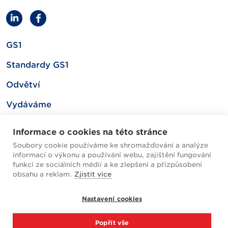
GS1
Standardy GS1
Odvětví
Vydáváme
Související
Informace o cookies na této stránce
Soubory cookie používáme ke shromažďování a analýze
informací o výkonu a používání webu, zajištění fungování
Mapa webu
funkcí ze sociálních médií a ke zlepšení a přizpůsobení
obsahu a reklam.
Zjistit více
Helpdesk / FAQ
Nastavení cookies
Cookies
Popřít vše
Zpracování osobních údajů