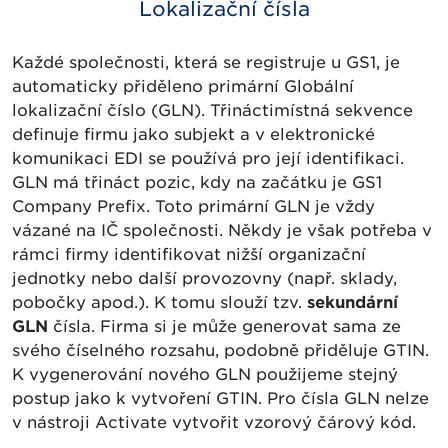
Lokalizační čísla
Každé společnosti, která se registruje u GS1, je
automaticky přiděleno primární Globální
lokalizační číslo (GLN). Třináctimístná sekvence
definuje firmu jako subjekt a v elektronické
komunikaci EDI se používá pro její identifikaci.
GLN má třináct pozic, kdy na začátku je GS1
Company Prefix. Toto primární GLN je vždy
vázané na IČ společnosti. Někdy je však potřeba v
rámci firmy identifikovat nižší organizační
jednotky nebo další provozovny (např. sklady,
pobočky apod.). K tomu slouží tzv.
sekundární
GLN
čísla. Firma si je může generovat sama ze
svého číselného rozsahu, podobně přiděluje GTIN.
K vygenerování nového GLN použijeme stejný
postup jako k vytvoření GTIN. Pro čísla GLN nelze
v nástroji Activate vytvořit vzorový čárový kód.