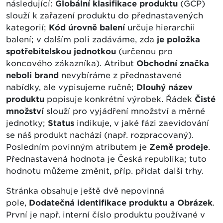
následující:
Globální klasifikace produktu
(GCP)
slouží k zařazení produktu do přednastavených
kategorií;
Kód úrovně balení
určuje hierarchii
balení; v dalším poli zadáváme, zda
je položka
spotřebitelskou jednotkou
(určenou pro
koncového zákazníka). Atribut
Obchodní značka
neboli brand
nevybíráme z přednastavené
nabídky, ale vypisujeme ručně;
Dlouhý název
produktu
popisuje konkrétní výrobek. Řádek
Čisté
množství
slouží pro vyjádření množství a měrné
jednotky;
Status
indikuje, v jaké fázi zaevidování
se náš produkt nachází (např. rozpracovaný).
Posledním povinným atributem je
Země prodeje
.
Přednastavená hodnota je Česká republika; tuto
hodnotu můžeme změnit, příp. přidat další trhy.
Stránka obsahuje ještě dvě nepovinná
pole,
Dodatečná identifikace produktu a Obrázek
.
První je např. interní číslo produktu používané v