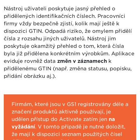
Nástroj uživateli poskytuje jasný přehled o
přidělených identifikačních číslech. Pracovníci
firmy vždy bezpečně zjistí, kolik mají ještě k
dispozici GTIN. Odpadá riziko, že omylem přidělí
čísla z rozsahu jiných uživatelů. Nástroj jim
poskytuje okamžitý přehled o tom, která čísla
byla již přidělena konkrétním výrobkům. Aplikace
eviduje rovněž data
změn v záznamech
k
přidělenému GTIN (např. změna statusu, popisku,
přidání obrázku aj.).
Firmám, které jsou v GS1 registrovány déle a
značení produktů aktivně používají, je
udělen přístup do Activate zatím jen
na
vyžádání
. V tomto případě je nutné doložit,
že mají k dispozici seznam použitých čísel