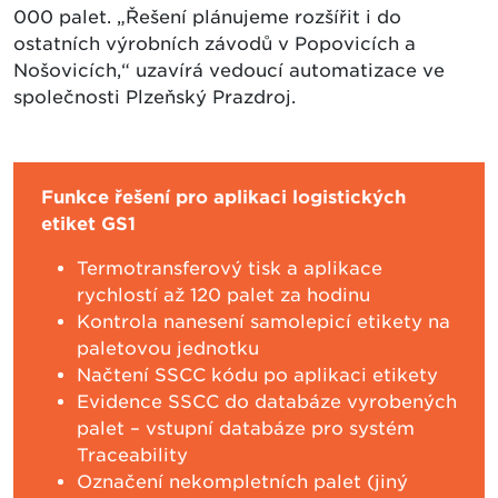
000 palet. „Řešení plánujeme rozšířit i do
ostatních výrobních závodů v Popovicích a
Nošovicích,“ uzavírá vedoucí automatizace ve
společnosti Plzeňský Prazdroj.
Funkce řešení pro aplikaci logistických
etiket GS1
Termotransferový tisk a aplikace
rychlostí až 120 palet za hodinu
Kontrola nanesení samolepicí etikety na
paletovou jednotku
Načtení SSCC kódu po aplikaci etikety
Evidence SSCC do databáze vyrobených
palet – vstupní databáze pro systém
Traceability
Označení nekompletních palet (jiný