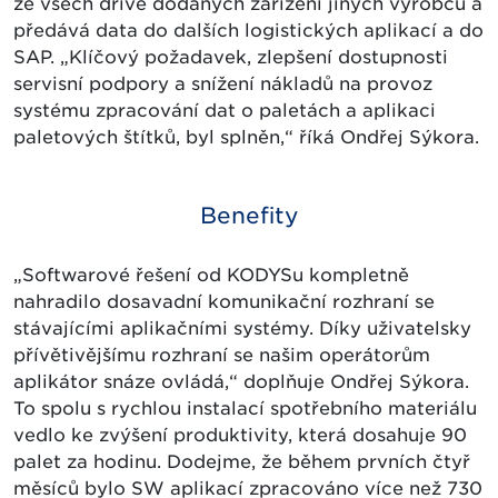
ze všech dříve dodaných zařízení jiných výrobců a
předává data do dalších logistických aplikací a do
SAP. „Klíčový požadavek, zlepšení dostupnosti
servisní podpory a snížení nákladů na provoz
systému zpracování dat o paletách a aplikaci
paletových štítků, byl splněn,“ říká Ondřej Sýkora.
Benefity
„Softwarové řešení od KODYSu kompletně
nahradilo dosavadní komunikační rozhraní se
stávajícími aplikačními systémy. Díky uživatelsky
přívětivějšímu rozhraní se našim operátorům
aplikátor snáze ovládá,“ doplňuje Ondřej Sýkora.
To spolu s rychlou instalací spotřebního materiálu
vedlo ke zvýšení produktivity, která dosahuje 90
palet za hodinu. Dodejme, že během prvních čtyř
měsíců bylo SW aplikací zpracováno více než 730