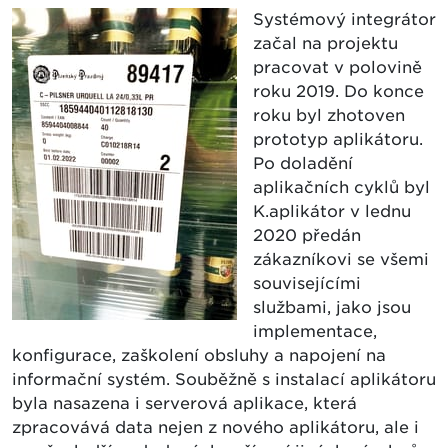
Systémový integrátor
začal na projektu
pracovat v polovině
roku 2019. Do konce
roku byl zhotoven
prototyp aplikátoru.
Po doladění
aplikačních cyklů byl
K.aplikátor v lednu
2020 předán
zákazníkovi se všemi
souvisejícími
službami, jako jsou
implementace,
konfigurace, zaškolení obsluhy a napojení na
informační systém. Souběžně s instalací aplikátoru
byla nasazena i serverová aplikace, která
zpracovává data nejen z nového aplikátoru, ale i