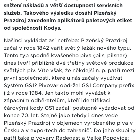
snížení nákladů a větší dostupnosti servisních
služeb. Takového výsledku dosáhl Plzeňský
Prazdroj zavedením aplikátorů paletových etiket
od společnosti Kodys.
Našinci vykládat asi netřeba: Plzeňský Prazdroj
začal v roce 1842 vařit světlý ležák nového typu.
Tento typ spodně kvašeného piva (pils, pilsner)
dnes tvoří přibližně dvě třetiny světové produkce
světlých piv. Víte však, že někdejší n. p. patří mezi
první společnosti, které u nás začaly využívat
Systém GS1? Pivovar obdržel GS1 Company prefix
již v roce 1984. Jen takto mohl vyvážet k
západním odběratelům, kteří identifikaci
čárovými kódy GS1 začali postupně vyžadovat od
konce 70. let. Stejně jako tehdy i dnes vede
Plzeňský Prazdroj v objemech vyrobeného piva v
Česku a v exportech do zahraničí. Do jeho skupiny
patří také pivovary Radegast a Velké Popovice;