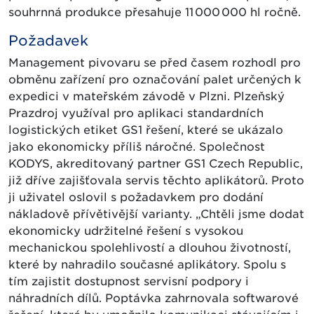
souhrnná produkce přesahuje 11 000 000 hl ročně.
Požadavek
Management pivovaru se před časem rozhodl pro
obměnu zařízení pro označování palet určených k
expedici v mateřském závodě v Plzni. Plzeňský
Prazdroj využíval pro aplikaci standardních
logistických etiket GS1 řešení, které se ukázalo
jako ekonomicky příliš náročné. Společnost
KODYS, akreditovaný partner GS1 Czech Republic,
již dříve zajišťovala servis těchto aplikátorů. Proto
ji uživatel oslovil s požadavkem pro dodání
nákladově přívětivější varianty. „Chtěli jsme dodat
ekonomicky udržitelné řešení s vysokou
mechanickou spolehlivostí a dlouhou životností,
které by nahradilo současné aplikátory. Spolu s
tím zajistit dostupnost servisní podpory i
náhradních dílů. Poptávka zahrnovala softwarové