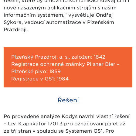
řešení, které by umožnilo komunikaci stávajícím i
nově nasazeným aplikačním strojům s naším
informačním systémem,“ vysvětluje Ondřej
Sýkora, vedoucí automatizace v Plzeňském
Prazdroji.
Plzeňský Prazdroj, a. s., založen: 1842
Registrace ochranné známky Pilsner Bier –
Plzeňské pivo: 1859
Registrace v GS1: 1984
Řešení
Po provedené analýze Kodys navrhl vlastní řešení
– tzv. K.aplikátor 170T3 pro označování palet až
ze tří stran v souladu se Systémem GS1. Pro