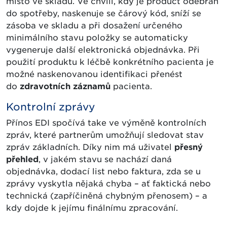
místo ve skladu. Ve chvíli, kdy je product odebrán
do spotřeby, naskenuje se čárový kód, sníží se
zásoba ve skladu a při dosažení určeného
minimálního stavu položky se automaticky
vygeneruje další elektronická objednávka. Při
použití produktu k léčbě konkrétního pacienta je
možné naskenovanou identifikaci přenést
do
zdravotních záznamů
pacienta.
Kontrolní zprávy
Přínos EDI spočívá take ve výměně kontrolních
zpráv, které partnerům umožňují sledovat stav
zpráv základních. Díky nim má uživatel
přesný
přehled
, v jakém stavu se nachází daná
objednávka, dodací list nebo faktura, zda se u
zprávy vyskytla nějaká chyba – ať faktická nebo
technická (zapříčiněná chybným přenosem) – a
kdy dojde k jejímu finálnímu zpracování.