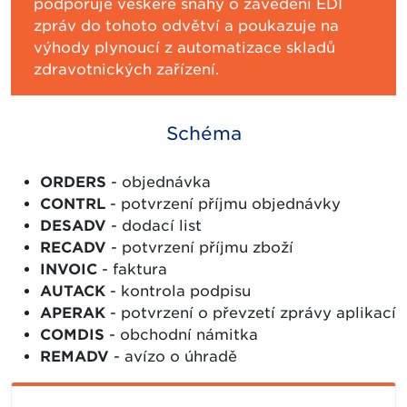
podporuje veškeré snahy o zavedení EDI
zpráv do tohoto odvětví a poukazuje na
výhody plynoucí z automatizace skladů
zdravotnických zařízení.
Schéma
ORDERS
- objednávka
CONTRL
- potvrzení příjmu objednávky
DESADV
- dodací list
RECADV
- potvrzení příjmu zboží
INVOIC
- faktura
AUTACK
- kontrola podpisu
APERAK
- potvrzení o převzetí zprávy aplikací
COMDIS
- obchodní námitka
REMADV
- avízo o úhradě