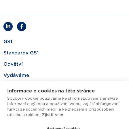
GS1
Standardy GS1
Odvětví
Vydáváme
Související
Informace o cookies na této stránce
Soubory cookie používáme ke shromažďování a analýze
informací o výkonu a používání webu, zajištění fungování
Mapa webu
funkcí ze sociálních médií a ke zlepšení a přizpůsobení
obsahu a reklam.
Zjistit více
Helpdesk / FAQ
Nastavení cookies