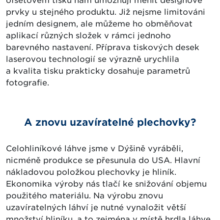
ofsetovém tisku nám umožňují měnit designové
prvky u stejného produktu. Již nejsme limitováni
jedním designem, ale můžeme ho obměňovat
aplikací různých složek v rámci jednoho
barevného nastavení. Příprava tiskových desek
laserovou technologií se výrazně urychlila
a kvalita tisku prakticky dosahuje parametrů
fotografie.
A znovu uzavíratelné plechovky?
Celohliníkové láhve jsme v Dýšině vyráběli,
nicméně produkce se přesunula do USA. Hlavní
nákladovou položkou plechovky je hliník.
Ekonomika výroby nás tlačí ke snižování objemu
použitého materiálu. Na výrobu znovu
uzavíratelných láhví je nutné vynaložit větší
množství hliníku, a to zejména v místě hrdla láhve