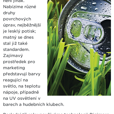
není jinak.
Nabízíme různé
druhy
povrchových
úprav, nejběžnější
je lesklý potisk;
matný se dnes
stal již také
standardem.
Zajímavý
prostředek pro
marketing
představují barvy
reagující na
světlo, na teplotu
nápoje, případně
na UV osvětlení v
barech a hudebních klubech.