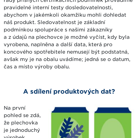
řady přísných certifikačních podmínek provádíme
pravidelné interní testy dosledovatelnosti,
abychom v jakémkoli okamžiku mohli dohledat
náš produkt. Sledovatelnost je základní
podmínkou spolupráce s našimi zákazníky
a z údajů na plechovce je možné vyčíst, kdy byla
vyrobena, naplněna a další data, která pro
koncového spotřebitele nemusejí být podstatná,
avšak my je na obalu uvádíme; jedná se o datum,
čas a místo výroby obalu.
A sdílení produktových dat?
Na první
pohled se zdá,
že plechovka
je jednoduchý
výrobek.