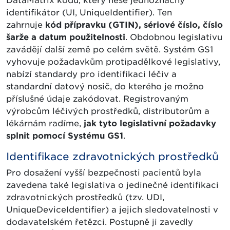
DataMatrix kódu, který nese jednoznačný
identifikátor (UI, UniqueIdentifier). Ten
zahrnuje
kód přípravku (GTIN), sériové číslo, číslo
šarže a datum použitelnosti
. Obdobnou legislativu
zavádějí další země po celém světě. Systém GS1
vyhovuje požadavkům protipadělkové legislativy,
nabízí standardy pro identifikaci léčiv a
standardní datový nosič, do kterého je možno
příslušné údaje zakódovat. Registrovaným
výrobcům léčivých prostředků, distributorům a
lékárnám radíme,
jak tyto legislativní požadavky
splnit pomocí Systému GS1
.
Identifikace zdravotnických prostředků
Pro dosažení vyšší bezpečnosti pacientů byla
zavedena také legislativa o jedinečné identifikaci
zdravotnických prostředků (tzv. UDI,
UniqueDeviceIdentifier) a jejich sledovatelnosti v
dodavatelském řetězci. Postupně ji zavedly