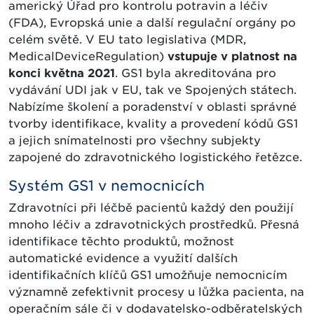
americký Úřad pro kontrolu potravin a léčiv
(FDA), Evropská unie a další regulační orgány po
celém světě. V EU tato legislativa (MDR,
MedicalDeviceRegulation)
vstupuje v platnost na
konci května 2021
. GS1 byla akreditována pro
vydávání UDI jak v EU, tak ve Spojených státech.
Nabízíme školení a poradenství v oblasti správné
tvorby identifikace, kvality a provedení kódů GS1
a jejich snímatelnosti pro všechny subjekty
zapojené do zdravotnického logistického řetězce.
Systém GS1 v nemocnicích
Zdravotníci při léčbě pacientů každý den použijí
mnoho léčiv a zdravotnických prostředků. Přesná
identifikace těchto produktů, možnost
automatické evidence a využití dalších
identifikačních klíčů GS1 umožňuje nemocnicím
významně zefektivnit procesy u lůžka pacienta, na
operačním sále či v dodavatelsko-odběratelských