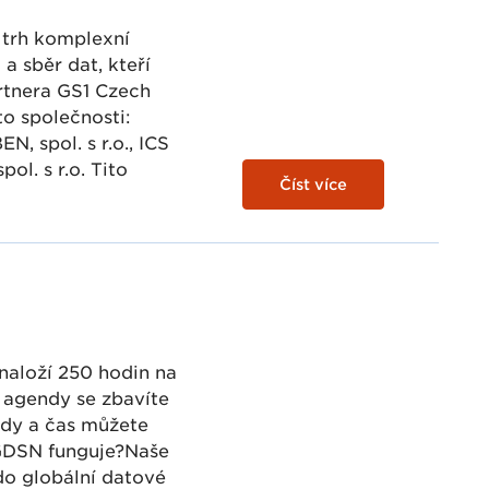
 trh komplexní
a sběr dat, kteří
artnera GS1 Czech
to společnosti:
EN, spol. s r.o., ICS
pol. s r.o. Tito
Číst více
naloží 250 hodin na
o agendy se zbavíte
dy a čas můžete
GDSN funguje?Naše
do globální datové