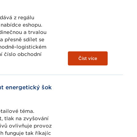
dává z regálu
nabídce eshopu.
edinečnou a trvalou
 a přesně sdílet se
hodně-logistickém
í číslo obchodní
Číst více
ut energetický šok
tailové téma.
, tlak na zvyšování
ivů ovlivňuje provoz
 funguje tak říkajíc