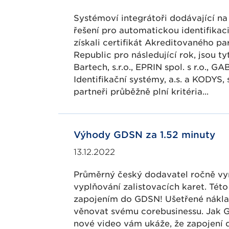
Systémoví integrátoři dodávající na
řešení pro automatickou identifikaci 
získali certifikát Akreditovaného p
Republic pro následující rok, jsou ty
Bartech, s.r.o., EPRIN spol. s r.o., GAB
Identifikační systémy, a.s. a KODYS, s
partneři průběžně plní kritéria...
Výhody GDSN za 1.52 minuty
13.12.2022
Průměrný český dodavatel ročně vy
vyplňování zalistovacích karet. Tét
zapojením do GDSN! Ušetřené nákla
věnovat svému corebusinessu. Jak 
nové video vám ukáže, že zapojení 