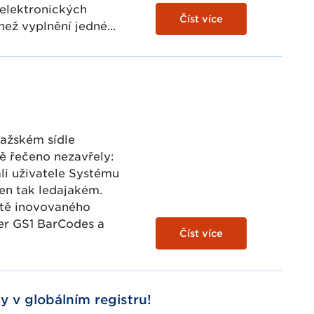
 elektronických
Číst více
než vyplnění jedné...
ražském sídle
ě řečeno nezavřely:
li uživatele Systému
jen tak ledajakém.
iště inovovaného
žer GS1 BarCodes a
Číst více
 v globálním registru!