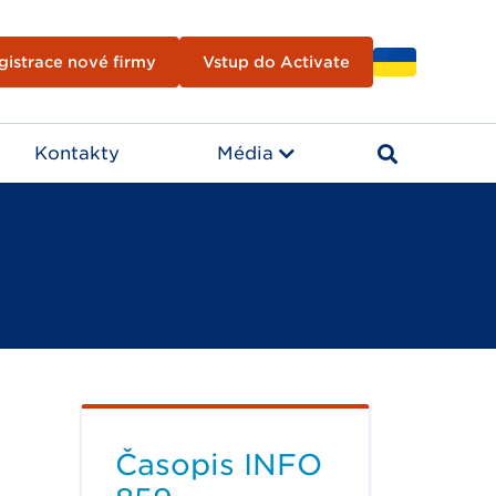
gistrace nové firmy
Vstup do Activate
Kontakty
Média
Časopis INFO