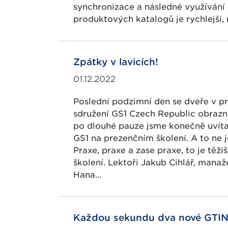
synchronizace a následné využívání
produktových katalogů je rychlejší, 
Zpátky v lavicích!
01.12.2022
Poslední podzimní den se dveře v p
sdružení GS1 Czech Republic obrazn
po dlouhé pauze jsme konečně uvíta
GS1 na prezenčním školení. A to ne 
Praxe, praxe a zase praxe, to je těž
školení. Lektoři Jakub Cihlář, mana
Hana...
Každou sekundu dva nové GTINy