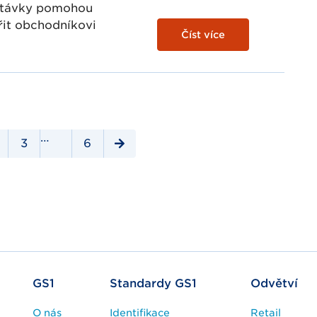
hytávky pomohou
řit obchodníkovi
Číst více
…
3
6
GS1
Standardy GS1
Odvětví
O nás
Identifikace
Retail