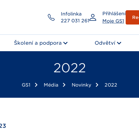
Přihlášení
Infolinka
Re
227 031 261
Moje GS1
Školení a podpora
Odvětví
2022
GS1
Média
Novinky
2022
023