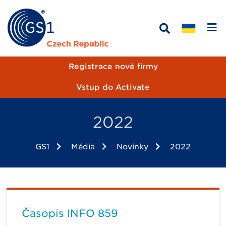
Registrace nové firmy
Vstup do Activate
2022
GS1
Média
Novinky
2022
Časopis INFO 859