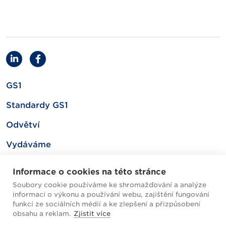
GS1
Standardy GS1
Odvětví
Vydáváme
Související
Informace o cookies na této stránce
Soubory cookie používáme ke shromažďování a analýze
informací o výkonu a používání webu, zajištění fungování
Mapa webu
funkcí ze sociálních médií a ke zlepšení a přizpůsobení
obsahu a reklam.
Zjistit více
Helpdesk / FAQ