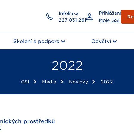
Přihlášení
Infolinka
Re
227 031 261
Moje GS1
Školení a podpora
Odvětví
2022
GS1
Média
Novinky
2022
tnických prostředků
t