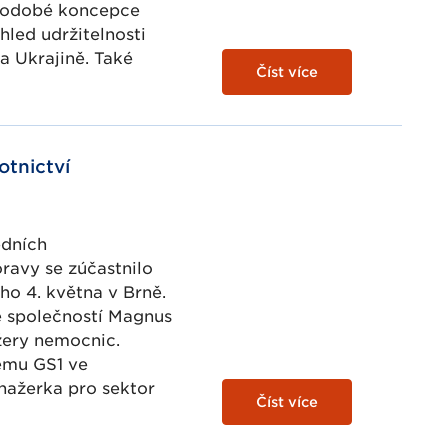
ouhodobé koncepce
hled udržitelnosti
na Ukrajině. Také
Číst více
tnictví
edních
ravy se zúčastnilo
ho 4. května v Brně.
e společností Magnus
žery nemocnic.
tému GS1 ve
nažerka pro sektor
Číst více