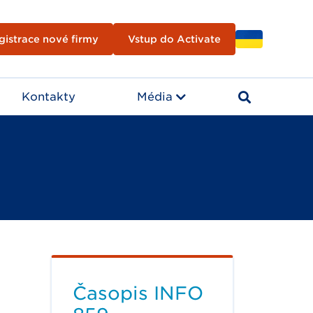
gistrace nové firmy
Vstup do Activate
Kontakty
Média
Časopis INFO