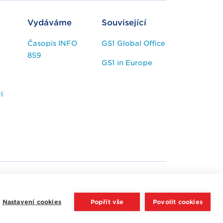
Vydáváme
Související
Časopis INFO
GS1 Global Office
859
GS1 in Europe
í
Nastavení cookies
Popřít vše
Povolit cookies