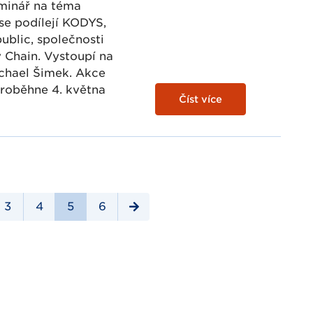
minář na téma
se podílejí KODYS,
ublic, společnosti
 Chain. Vystoupí na
chael Šimek. Akce
roběhne 4. května
Číst více
3
4
5
6