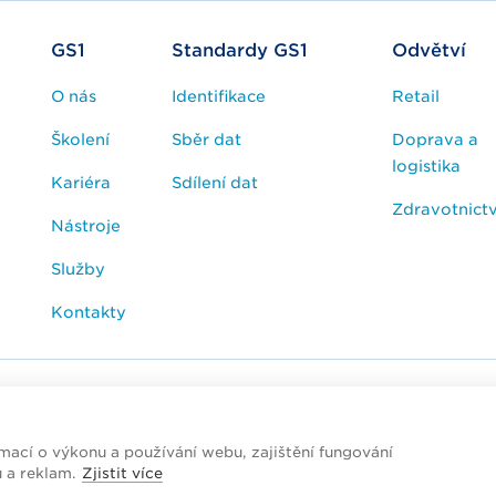
GS1
Standardy GS1
Odvětví
O nás
Identifikace
Retail
Školení
Sběr dat
Doprava a
logistika
Kariéra
Sdílení dat
Zdravotnictv
Nástroje
Služby
Kontakty
esk / FAQ
Cookies
Zpracování osobních údajů
ací o výkonu a používání webu, zajištění fungování
ublic
u a reklam.
Zjistit více