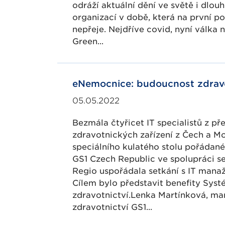
odráží aktuální dění ve světě i dl
organizací v době, která na první po
nepřeje. Nejdříve covid, nyní válka 
Green...
eNemocnice: budoucnost zdravo
05.05.2022
Bezmála čtyřicet IT specialistů z př
zdravotnických zařízení z Čech a Mo
speciálního kulatého stolu pořádané
GS1 Czech Republic ve spolupráci s
Regio uspořádala setkání s IT mana
Cílem bylo představit benefity Sys
zdravotnictví.Lenka Martínková, ma
zdravotnictví GS1...