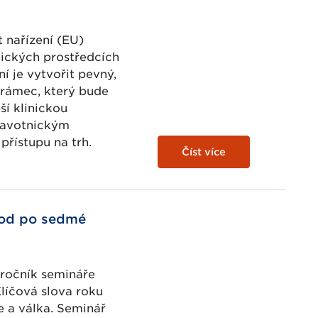
 nařízení (EU)
ických prostředcích
í je vytvořit pevný,
í rámec, který bude
ší klinickou
ravotnickým
řístupu na trh.
Číst více
hod po sedmé
ročník semináře
líčová slova roku
e a válka. Seminář