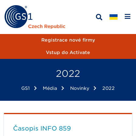
Registrace nové firmy
Vstup do Activate
2022
GS1
Média
Novinky
2022
Časopis INFO 859