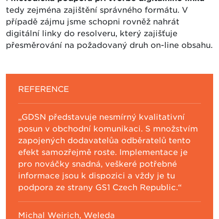
tedy zejména zajištění správného formátu. V
případě zájmu jsme schopni rovněž nahrát
digitální linky do resolveru, který zajišťuje
přesměrování na požadovaný druh on-line obsahu.
REFERENCE
„GDSN představuje nesmírný kvalitativní
posun v obchodní komunikaci. S množstvím
zapojených dodavatelůa odběratelů tento
efekt samozřejmě roste. Implementace je
pro nováčky snadná, veškeré potřebné
informace jsou k dispozici a vždy je tu
podpora ze strany GS1 Czech Republic.“
Michal Weirich, Weleda