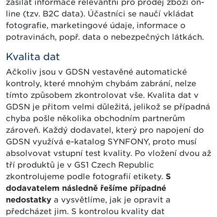
zasílat informace relevantní pro prodej zboží on-
line (tzv. B2C data). Účastníci se naučí vkládat
fotografie, marketingové údaje, informace o
potravinách, popř. data o nebezpečných látkách.
Kvalita dat
Ačkoliv jsou v GDSN vestavěné automatické
kontroly, které mnohým chybám zabrání, nelze
tímto způsobem zkontrolovat vše. Kvalita dat v
GDSN je přitom velmi důležitá, jelikož se případná
chyba pošle několika obchodním partnerům
zároveň. Každý dodavatel, který pro napojení do
GDSN využívá e-katalog SYNFONY, proto musí
absolvovat vstupní test kvality. Po vložení dvou až
tří produktů je v GS1 Czech Republic
zkontrolujeme podle fotografií etikety.
S
dodavatelem následně řešíme případné
nedostatky
a vysvětlíme, jak je opravit a
předcházet jim. S kontrolou kvality dat