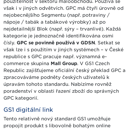
použitelnost v sektoru maloobchodu. Používá se
však i v jiných odvětvích. GPC má čtyři úrovně od
nejobecnějšího Segmentu (např. potraviny /
nápoje / tabák a tabákové výrobky) až po
nejdetailnější Blok (např. sýry – trvanlivé). Každá
kategorie je jednoznačně identifikována osmi
čísly.
GPC se povinně používá v GDSN
. Setkat se
však lze i s použitím v jiných systémech – v České
republice s GPC pracuje např. významná e-
commerce skupina
Mall Group
. V GS1 Czech
Republic zajišťujeme oficiální český překlad GPC a
zpracováváme podněty českých uživatelů k
úpravám tohoto standardu. Nabízíme rovněž
poradenství v oblasti řazení zboží do správných
GPC kategorií.
GS1 digitální link
Tento relativně nový standard GS1 umožňuje
propojit produkt s libovolně bohatým online