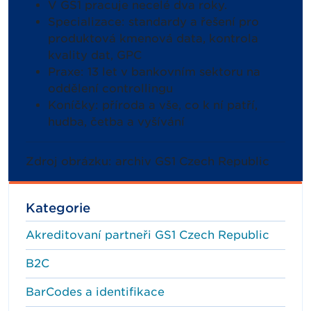
V GS1 pracuje necelé dva roky.
Specializace: standardy a řešení pro
produktová kmenová data, kontrola
kvality dat, GPC
Praxe: 13 let v bankovním sektoru na
oddělení controllingu
Koníčky: příroda a vše, co k ní patří,
hudba, četba a vyšívání
Zdroj obrázku: archiv GS1 Czech Republic
Kategorie
Akreditovaní partneři GS1 Czech Republic
B2C
BarCodes a identifikace