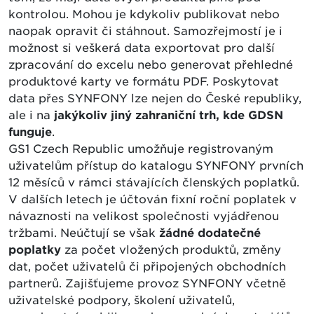
kontrolou. Mohou je kdykoliv publikovat nebo
naopak opravit či stáhnout. Samozřejmostí je i
možnost si veškerá data exportovat pro další
zpracování do excelu nebo generovat přehledné
produktové karty ve formátu PDF. Poskytovat
data přes SYNFONY lze nejen do České republiky,
ale i na
jakýkoliv jiný zahraniční trh, kde GDSN
funguje
.
GS1 Czech Republic umožňuje registrovaným
uživatelům přístup do katalogu SYNFONY prvních
12 měsíců v rámci stávajících členských poplatků.
V dalších letech je účtován fixní roční poplatek v
návaznosti na velikost společnosti vyjádřenou
tržbami. Neúčtují se však
žádné dodatečné
poplatky
za počet vložených produktů, změny
dat, počet uživatelů či připojených obchodních
partnerů. Zajišťujeme provoz SYNFONY včetně
uživatelské podpory, školení uživatelů,