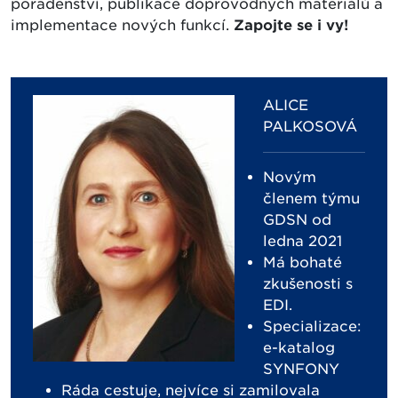
poradenství, publikace doprovodných materiálů a
implementace nových funkcí.
Zapojte se i vy!
ALICE
PALKOSOVÁ
Novým
členem týmu
GDSN od
ledna 2021
Má bohaté
zkušenosti s
EDI.
Specializace:
e-katalog
SYNFONY
Ráda cestuje, nejvíce si zamilovala