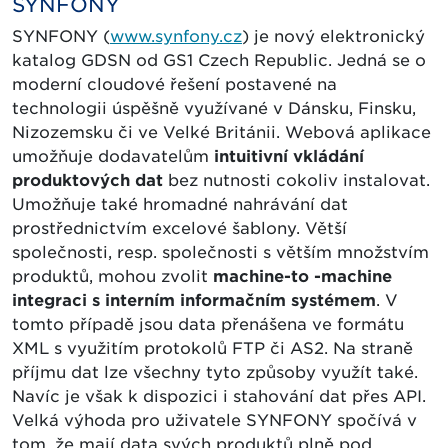
SYNFONY
SYNFONY (
www.synfony.cz
) je nový elektronický
katalog GDSN od GS1 Czech Republic. Jedná se o
moderní cloudové řešení postavené na
technologii úspěšně využívané v Dánsku, Finsku,
Nizozemsku či ve Velké Británii. Webová aplikace
umožňuje dodavatelům
intuitivní vkládání
produktových dat
bez nutnosti cokoliv instalovat.
Umožňuje také hromadné nahrávání dat
prostřednictvím excelové šablony. Větší
společnosti, resp. společnosti s větším množstvím
produktů, mohou zvolit
machine-to -machine
integraci s interním informačním systémem
. V
tomto případě jsou data přenášena ve formátu
XML s využitím protokolů FTP či AS2. Na straně
příjmu dat lze všechny tyto způsoby využít také.
Navíc je však k dispozici i stahování dat přes API.
Velká výhoda pro uživatele SYNFONY spočívá v
tom, že mají data svých produktů plně pod