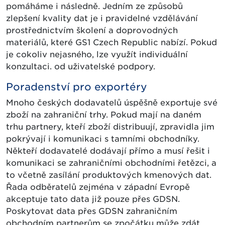
pomáháme i následně. Jedním ze způsobů
zlepšení kvality dat je i pravidelné vzdělávání
prostřednictvím školení a doprovodných
materiálů, které GS1 Czech Republic nabízí. Pokud
je cokoliv nejasného, lze využít individuální
konzultaci. od uživatelské podpory.
Poradenství pro exportéry
Mnoho českých dodavatelů úspěšně exportuje své
zboží na zahraniční trhy. Pokud mají na daném
trhu partnery, kteří zboží distribuují, zpravidla jim
pokrývají i komunikaci s tamními obchodníky.
Někteří dodavatelé dodávají přímo a musí řešit i
komunikaci se zahraničními obchodními řetězci, a
to včetně zasílání produktových kmenových dat.
Řada odběratelů zejména v západní Evropě
akceptuje tato data již pouze přes GDSN.
Poskytovat data přes GDSN zahraničním
obchodním partnerům se zpočátku může zdát