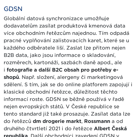
GDSN
Globální datová synchronizace umožňuje
dodavatelům zasílat produktová kmenová data
více obchodním řetězcům najednou. Tím odpadá
pracné vyplňování zalistovacích karet, které se u
každého odběratele liší. Zaslat lze přitom nejen
B2B data, jako jsou informace o skladování,
rozměrech, kartonáži, sazbách daně apod., ale
i
fotografie a další B2C obsah pro potřeby e-
shopů
. Např. složení, alergeny či marketingová
sdělení. S tím, jak se do online platforem zapojují i
klasické obchodní řetězce, důležitost těchto
informací roste. GDSN se běžně používá v řadě
nejen evropských států. V České republice se
tento standard již také prosazuje. Zasílat data lze
do řetězců
dm drogerie markt
,
Rossmann
a od
druhého čtvrtletí 2021 i do řetězce
Albert Česká
republika
. Další obchodníci zavedení GDSN v