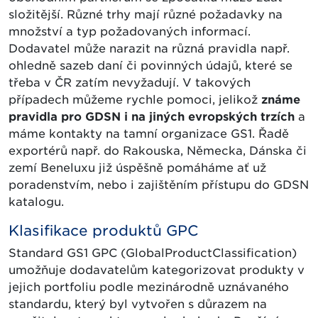
složitější. Různé trhy mají různé požadavky na
množství a typ požadovaných informací.
Dodavatel může narazit na různá pravidla např.
ohledně sazeb daní či povinných údajů, které se
třeba v ČR zatím nevyžadují. V takových
případech můžeme rychle pomoci, jelikož
známe
pravidla pro GDSN i na jiných evropských trzích
a
máme kontakty na tamní organizace GS1. Řadě
exportérů např. do Rakouska, Německa, Dánska či
zemí Beneluxu již úspěšně pomáháme ať už
poradenstvím, nebo i zajištěním přístupu do GDSN
katalogu.
Klasifikace produktů GPC
Standard GS1 GPC (GlobalProductClassification)
umožňuje dodavatelům kategorizovat produkty v
jejich portfoliu podle mezinárodně uznávaného
standardu, který byl vytvořen s důrazem na