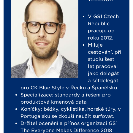
V GS1 Czech
Republic
pracuje od
roku 2012.
Miluje
cestování, při
studiu šest
let pracoval
jako delegát
a šéfdelegát
pro CK Blue Style v Řecku a Španělsku.
Specializace: standardy a řešení pro
produktová kmenová data
Koníčky: běžky, cyklistika, horské túry, v
Portugalsku se zkouší naučit surfovat.
Držitel ocenění a přínos organizaci GS1
The Everyone Makes Difference 2018