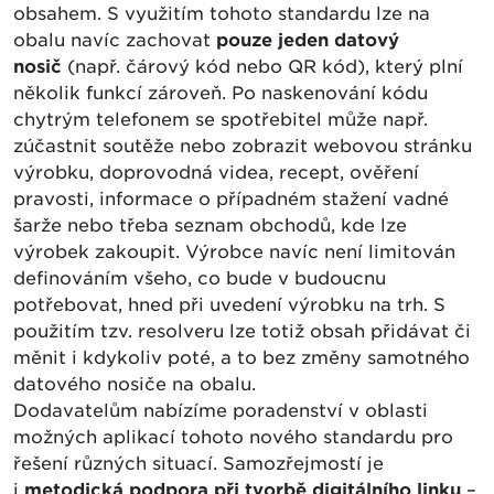
obsahem. S využitím tohoto standardu lze na
obalu navíc zachovat
pouze jeden datový
nosič
(např. čárový kód nebo QR kód), který plní
několik funkcí zároveň. Po naskenování kódu
chytrým telefonem se spotřebitel může např.
zúčastnit soutěže nebo zobrazit webovou stránku
výrobku, doprovodná videa, recept, ověření
pravosti, informace o případném stažení vadné
šarže nebo třeba seznam obchodů, kde lze
výrobek zakoupit. Výrobce navíc není limitován
definováním všeho, co bude v budoucnu
potřebovat, hned při uvedení výrobku na trh. S
použitím tzv. resolveru lze totiž obsah přidávat či
měnit i kdykoliv poté, a to bez změny samotného
datového nosiče na obalu.
Dodavatelům nabízíme poradenství v oblasti
možných aplikací tohoto nového standardu pro
řešení různých situací. Samozřejmostí je
i
metodická podpora při tvorbě digitálního linku
–