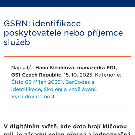
GSRN: identifikace
poskytovatele nebo příjemce
služeb
Napsal/a
Hana Strahlová, manažerka EDI,
GS1 Czech Republic
, 15. 10. 2025. Kategorie:
Číslo 68 (říjen 2025)
,
BarCodes a
identifikace
,
Školení a vzdělávání
,
Vysledovatelnost
V digitálním světě, kde data hrají klíčovou
roli, je zásadní nejen přesná a jednoznačná