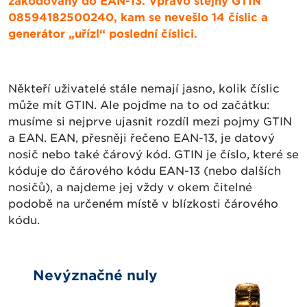
zakódovaný do EAN-13. Vpravo stejný GTIN
08594182500240, kam se nevešlo 14 číslic a
generátor „uřízl“ poslední číslici.
Někteří uživatelé stále nemají jasno, kolik číslic
může mít GTIN. Ale pojďme na to od začátku:
musíme si nejprve ujasnit rozdíl mezi pojmy GTIN
a EAN. EAN, přesněji řečeno EAN-13, je datový
nosič nebo také čárový kód. GTIN je číslo, které se
kóduje do čárového kódu EAN-13 (nebo dalších
nosičů), a najdeme jej vždy v okem čitelné
podobě na určeném místě v blízkosti čárového
kódu.
Nevýznačné nuly