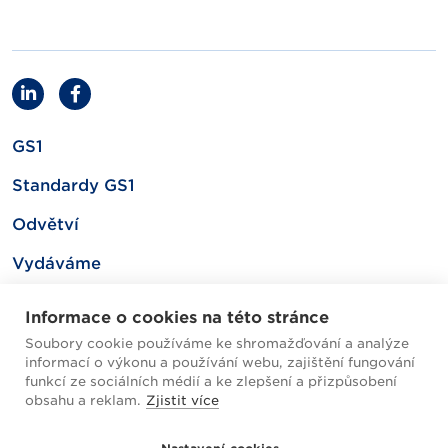
GS1
Standardy GS1
Odvětví
Vydáváme
Související
Informace o cookies na této stránce
Soubory cookie používáme ke shromažďování a analýze
informací o výkonu a používání webu, zajištění fungování
Mapa webu
funkcí ze sociálních médií a ke zlepšení a přizpůsobení
obsahu a reklam.
Zjistit více
Helpdesk / FAQ