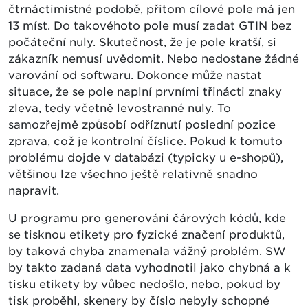
čtrnáctimístné podobě, přitom cílové pole má jen
13 míst. Do takovéhoto pole musí zadat GTIN bez
počáteční nuly. Skutečnost, že je pole kratší, si
zákazník nemusí uvědomit. Nebo nedostane žádné
varování od softwaru. Dokonce může nastat
situace, že se pole naplní prvními třinácti znaky
zleva, tedy včetně levostranné nuly. To
samozřejmě způsobí odříznutí poslední pozice
zprava, což je kontrolní číslice. Pokud k tomuto
problému dojde v databázi (typicky u e-shopů),
většinou lze všechno ještě relativně snadno
napravit.
U programu pro generování čárových kódů, kde
se tisknou etikety pro fyzické značení produktů,
by taková chyba znamenala vážný problém. SW
by takto zadaná data vyhodnotil jako chybná a k
tisku etikety by vůbec nedošlo, nebo, pokud by
tisk proběhl, skenery by číslo nebyly schopné