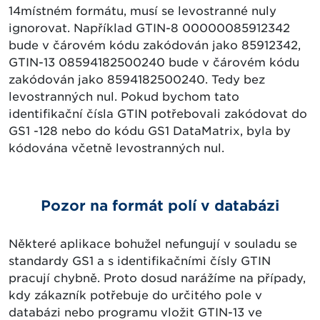
14místném formátu, musí se levostranné nuly
ignorovat. Například GTIN-8 00000085912342
bude v čárovém kódu zakódován jako 85912342,
GTIN-13 08594182500240 bude v čárovém kódu
zakódován jako 8594182500240. Tedy bez
levostranných nul. Pokud bychom tato
identifikační čísla GTIN potřebovali zakódovat do
GS1 -128 nebo do kódu GS1 DataMatrix, byla by
kódována včetně levostranných nul.
Pozor na formát polí v databázi
Některé aplikace bohužel nefungují v souladu se
standardy GS1 a s identifikačními čísly GTIN
pracují chybně. Proto dosud narážíme na případy,
kdy zákazník potřebuje do určitého pole v
databázi nebo programu vložit GTIN-13 ve