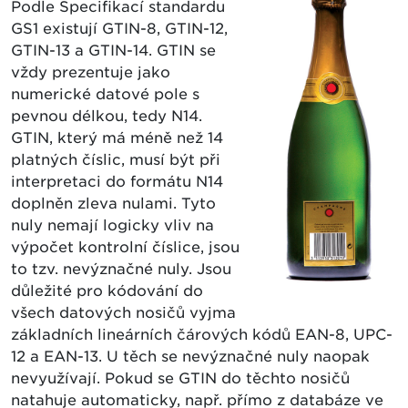
Podle Specifikací standardu
GS1 existují GTIN-8, GTIN-12,
GTIN-13 a GTIN-14. GTIN se
vždy prezentuje jako
numerické datové pole s
pevnou délkou, tedy N14.
GTIN, který má méně než 14
platných číslic, musí být při
interpretaci do formátu N14
doplněn zleva nulami. Tyto
nuly nemají logicky vliv na
výpočet kontrolní číslice, jsou
to tzv. nevýznačné nuly. Jsou
důležité pro kódování do
všech datových nosičů vyjma
základních lineárních čárových kódů EAN-8, UPC-
12 a EAN-13. U těch se nevýznačné nuly naopak
nevyužívají. Pokud se GTIN do těchto nosičů
natahuje automaticky, např. přímo z databáze ve