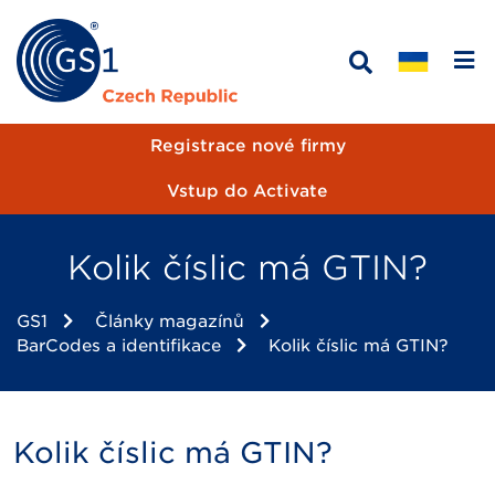
Registrace nové firmy
Vstup do Activate
Kolik číslic má GTIN?
GS1
Články magazínů
BarCodes a identifikace
Kolik číslic má GTIN?
Kolik číslic má GTIN?