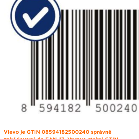
Vlevo je GTIN 08594182500240 správně