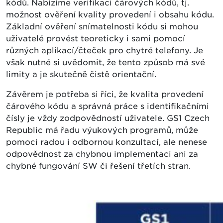
kódů. Nabízíme verifikaci čárových kódů, tj.
možnost ověření kvality provedení i obsahu kódu.
Základní ověření snímatelnosti kódu si mohou
uživatelé provést teoreticky i sami pomocí
různých aplikací/čteček pro chytré telefony. Je
však nutné si uvědomit, že tento způsob má své
limity a je skutečně čistě orientační.
Závěrem je potřeba si říci, že kvalita provedení
čárového kódu a správná práce s identifikačními
čísly je vždy zodpovědností uživatele. GS1 Czech
Republic má řadu výukových programů, může
pomoci radou i odbornou konzultací, ale nenese
odpovědnost za chybnou implementaci ani za
chybné fungování SW či řešení třetích stran.