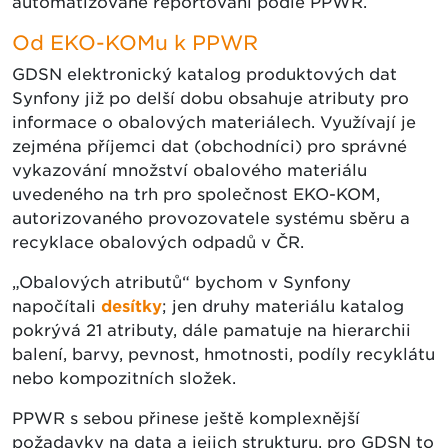
automatizované reportování podle PPWR.
Od EKO-KOMu k PPWR
GDSN elektronický katalog produktových dat
Synfony již po delší dobu obsahuje atributy pro
informace o obalových materiálech. Využívají je
zejména příjemci dat (obchodníci) pro správné
vykazování množství obalového materiálu
uvedeného na trh pro společnost EKO-KOM,
autorizovaného provozovatele systému sběru a
recyklace obalových odpadů v ČR.
„Obalových atributů“ bychom v Synfony
napočítali
desítky
; jen druhy materiálu katalog
pokrývá 21 atributy, dále pamatuje na hierarchii
balení, barvy, pevnost, hmotnosti, podíly recyklátu
nebo kompozitních složek.
PPWR s sebou přinese ještě komplexnější
požadavky na data a jejich strukturu, pro GDSN to