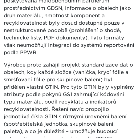
poskytována maloobchodním partnerům
prostřednictvím GDSN, informace o obalech jako
druh materiálu, hmotnost komponent a
recyklovatelnost byly dosud dostupné pouze v
nestrukturované podobě (prohlášení o shodě,
technické listy, PDF dokumenty). Tyto formáty
však neumožňují integraci do systémů reportování
podle PPWR.
Výrobce proto zahájil projekt standardizace dat o
obalech, kdy každé složce (vanička, krycí fólie a
smršťovací fólie pro skupinové balení) byl
přidělen vlastní GTIN. Pro tyto GTIN byly vyplněny
atributy podle pokynů GS1 zahrnující kódování
typu materiálu, podíl recyklátu a indikátorů
recyklovatelnosti. Řešení navíc propojilo
jednotlivá čísla GTIN s různými úrovněmi balení
(spotřebitelská jednotka, skupinové balení,
paleta), a co je důležité – umožňuje budoucí