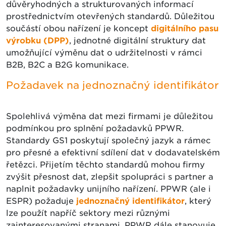
důvěryhodných a strukturovaných informací
prostřednictvím otevřených standardů. Důležitou
součástí obou nařízení je koncept
digitálního pasu
výrobku (DPP)
, jednotné digitální struktury dat
umožňující výměnu dat o udržitelnosti v rámci
B2B, B2C a B2G komunikace.
Požadavek na jednoznačný identifikátor
Spolehlivá výměna dat mezi firmami je důležitou
podmínkou pro splnění požadavků PPWR.
Standardy GS1 poskytují společný jazyk a rámec
pro přesné a efektivní sdílení dat v dodavatelském
řetězci. Přijetím těchto standardů mohou firmy
zvýšit přesnost dat, zlepšit spolupráci s partner a
naplnit požadavky unijního nařízení. PPWR (ale i
ESPR) požaduje
jednoznačný identifikátor
, který
lze použít napříč sektory mezi různými
zainteresovanými stranami. PPWR dále stanovuje,