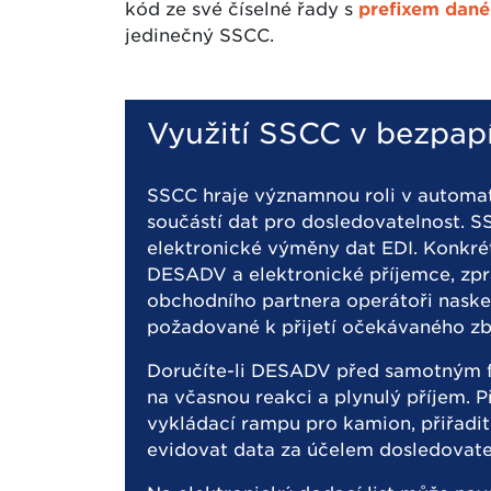
kód ze své číselné řady s
prefixem dané
jedinečný SSCC.
Využití SSCC v bezpap
SSCC hraje významnou roli v automati
součástí dat pro dosledovatelnost. S
elektronické výměny dat EDI. Konkré
DESADV a elektronické příjemce, zpr
obchodního partnera operátoři nasken
požadované k přijetí očekávaného zb
Doručíte-li DESADV před samotným f
na včasnou reakci a plynulý příjem. 
vykládací rampu pro kamion, přiřadi
evidovat data za účelem dosledovatel