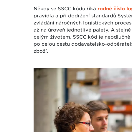
Někdy se SSCC kódu říká
rodné číslo lo
pravidla a při dodržení standardů Syst
zvládání náročných logistických procesů
až na úroveň jednotlivé palety. A stejn
celým životem, SSCC kód je neodlučně sp
po celou cestu dodavatelsko-odběratel
zboží.