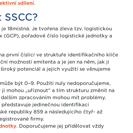
ektivní sdílení
.
it SSCC?
je 18místná. Je tvořena zleva tzv. logistickou
x (GCP), pořadové číslo logistické jednotky a
 první číslicí ve struktuře identifikačního klíče
ní možnosti emitenta a je jen na něm, jak ji
 široký potenciál a jejich využití se věnujeme
y může být 0–9. Použití nuly nedoporučujeme,
ji mohou „uříznout“ a tím strukturu změnit na
ím dalším zpracováním mohou mít problémy.
 představuje jedinečnou identifikaci
ské republiky 859 a následujícího čtyř- až
registrované firmy.
ednotky
. Doporučujeme jej přidělovat vždy