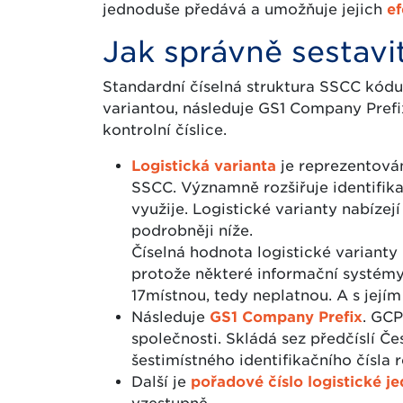
jednoduše předává a umožňuje jejich
ef
Jak správně sestav
Standardní číselná struktura SSCC kódu 
variantou, následuje GS1 Company Prefi
kontrolní číslice.
Logistická varianta
je reprezentována
SSCC. Významně rozšiřuje identifikač
využije. Logistické varianty nabízejí
podrobněji níže.
Číselná hodnota logistické variant
protože některé informační systémy 
17místnou, tedy neplatnou. A s jej
Následuje
GS1 Company Prefix
. GCP
společnosti. Skládá sez předčíslí Če
šestimístného identifikačního čísla 
Další je
pořadové číslo logistické j