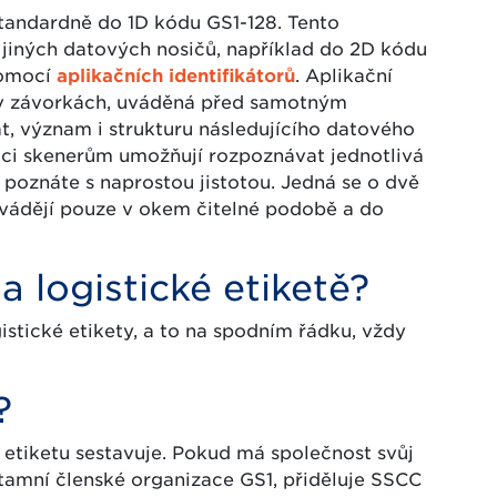
standardně do 1D kódu GS1-128. Tento
o jiných datových nosičů, například do 2D kódu
pomocí
aplikačních identifikátorů
. Aplikační
a v závorkách, uváděná před samotným
t, význam i strukturu následujícího datového
kci skenerům umožňují rozpoznávat jednotlivá
 poznáte s naprostou jistotou. Jedná se o dvě
uvádějí pouze v okem čitelné podobě a do
 logistické etiketě?
istické etikety, a to na spodním řádku, vždy
?
 etiketu sestavuje. Pokud má společnost svůj
u tamní členské organizace GS1, přiděluje SSCC