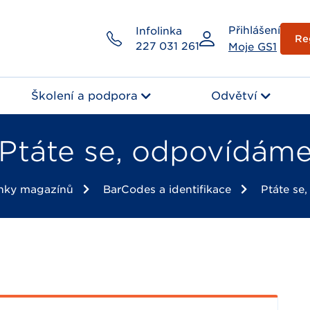
Přihlášení
Infolinka
Re
227 031 261
Moje GS1
Školení a podpora
Odvětví
Ptáte se, odpovídám
nky magazínů
BarCodes a identifikace
Ptáte se