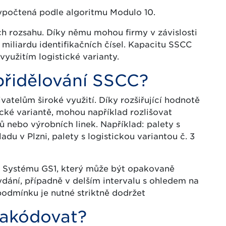
počtená podle algoritmu Modulo 10.
h rozsahu. Díky němu mohou firmy v závislosti
 miliardu identifikačních čísel. Kapacitu SSCC
yužitím logistické varianty.
přidělování SSCC?
atelům široké využití. Díky rozšiřující hodnotě
ické variantě, mohou například rozlišovat
ů nebo výrobních linek. Například: palety s
ladu v Plzni, palety s logistickou variantou č. 3
ci Systému GS1, který může být opakovaně
dání, případně v delším intervalu s ohledem na
odmínku je nutné striktně dodržet
zakódovat?