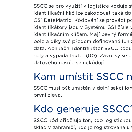
SSCC se pro využití v logistice kóduje 
identifikační klíč lze zakódovat také d
GS1 DataMatrix. Kódování se provádí 
identifikátory jsou v Systému GS1 čísl
identifikačním klíčem. Mají pevný formá
pole a díky své předem definované fun
data. Aplikační identifikátor SSCC kódu
nuly a vypadá takto: (00). Závorky se 
datového nosiče se nekódují.
Kam umístit SSCC na
SSCC musí být umístěn v dolní sekci log
první zleva.
Kdo generuje SSCC
SSCC kód přiděluje ten, kdo logistickou
sklad v zahraničí, kde je registrována 