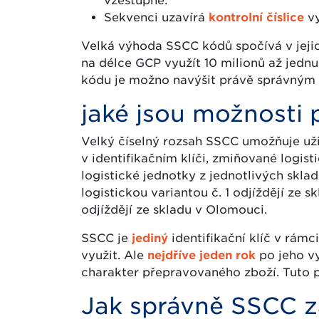
vzestupně.
Sekvenci uzavírá
kontrolní číslice
vy
Velká výhoda SSCC kódů spočívá v jejic
na délce GCP využít 10 milionů až jednu
kódu je možno navýšit právě správným v
jaké jsou možnosti 
Velký číselný rozsah SSCC umožňuje uživ
v identifikačním klíči, zmiňované logist
logistické jednotky z jednotlivých sklad
logistickou variantou č. 1 odjíždějí ze sk
odjíždějí ze skladu v Olomouci.
SSCC je
jediný
identifikační klíč v rám
využit. Ale
nejdříve jeden rok
po jeho vy
charakter přepravovaného zboží. Tuto p
Jak správně SSCC 