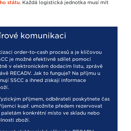
ho státu
. Každá logistická jednotka musí mít
írové komunikaci
zaci order-to-cash procesů a je klíčovou
SCC je možné efektivně sdílet pomocí
tně v elektronickém dodacím listu, zprávě
ávě RECADV. Jak to funguje? Na příjmu u
ují SSCC a ihned získají informace
oží.
yzickým příjmem, odběrateli poskytnete čas
Příjemci kupř. umožníte předem rezervovat
t paletám konkrétní místo ve skladu nebo
nosti zboží.