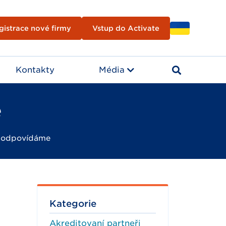
gistrace nové firmy
Vstup do Activate
Kontakty
Média
e
, odpovídáme
Kategorie
Akreditovaní partneři