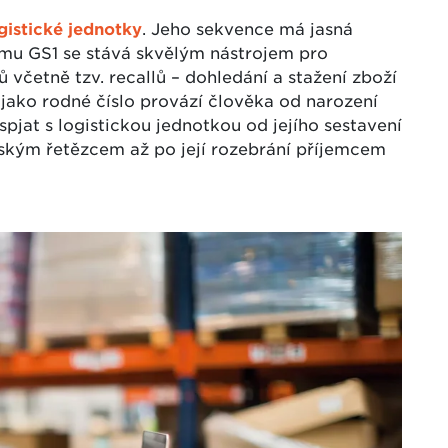
gistické jednotky
. Jeho sekvence má jasná
ému GS1 se stává skvělým nástrojem pro
 včetně tzv. recallů – dohledání a stažení zboží
ě jako rodné číslo provází člověka od narození
jat s logistickou jednotkou od jejího sestavení
ským řetězcem až po její rozebrání příjemcem