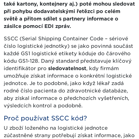
také kartony, kontejnery aj.) poté mohou sledovat
při pohybu dodavatelskými řetězci po celém
světě a přitom sdílet s partnery informace o
zásilce pomocí EDI zpráv.
SSCC (Serial Shipping Container Code – sériové
číslo logistické jednotky) se jako povinná součást
každé GS1 logistické etikety kóduje do čárového
kódu GS1-128. Daný standard představuje klíčový
identifikátor pro
sledovatelnost
, kdy firmám
umožňuje získat informace o konkrétní logistické
jednotce. Je to podobné, jako když lékař zadá
rodné číslo pacienta do zdravotnické databáze,
aby získal informace o předchozích vyšetřeních,
výsledcích kontrol a podobně.
Proč používat SSCC kód?
U zboží loženého na logistické jednotce
zúčastněné strany potřebují získat informace, jako