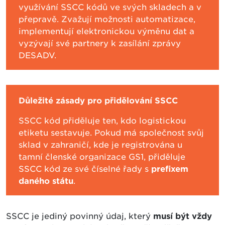
využívání SSCC kódů ve svých skladech a v
přepravě. Zvažují možnosti automatizace,
implementují elektronickou výměnu dat a
vyzývají své partnery k zasílání zprávy
DESADV.
Důležité zásady pro přidělování SSCC
SSCC kód přiděluje ten, kdo logistickou
etiketu sestavuje. Pokud má společnost svůj
sklad v zahraničí, kde je registrována u
tamní členské organizace GS1, přiděluje
SSCC kód ze své číselné řady s
prefixem
daného státu
.
SSCC je jediný povinný údaj, který
musí být vždy