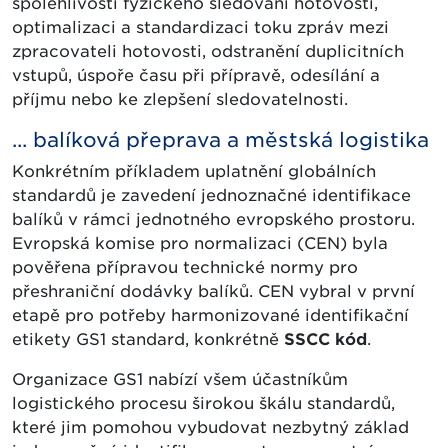
spolehlivosti fyzického sledování hotovosti,
optimalizaci a standardizaci toku zpráv mezi
zpracovateli hotovosti, odstranění duplicitních
vstupů, úspoře času při přípravě, odesílání a
příjmu nebo ke zlepšení sledovatelnosti.
... balíková přeprava a městská logistika
Konkrétním příkladem uplatnění globálních
standardů je zavedení jednoznačné identifikace
balíků v rámci jednotného evropského prostoru.
Evropská komise pro normalizaci (CEN) byla
pověřena přípravou technické normy pro
přeshraniční dodávky balíků. CEN vybral v první
etapě pro potřeby harmonizované identifikační
etikety GS1 standard, konkrétně
SSCC kód
.
Organizace GS1 nabízí všem účastníkům
logistického procesu širokou škálu standardů,
které jim pomohou vybudovat nezbytný základ