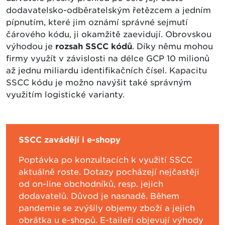
dodavatelsko-odběratelským řetězcem a jedním
pípnutím, které jim oznámí správné sejmutí
čárového kódu, ji okamžitě zaevidují. Obrovskou
výhodou je
rozsah SSCC kódů
. Díky němu mohou
firmy využít v závislosti na délce GCP 10 milionů
až jednu miliardu identifikačních čísel. Kapacitu
SSCC kódu je možno navýšit také správným
využitím logistické varianty.
SSCC zavádějí i e-shopy
Poptávka po konzultacích k využití SSCC
aktuálně roste. Dotazy pocházejí nejčastěji
od on-line obchodníků, resp. jejich
dodavatelů. Důvod je nasnadě. Během
pandemie se zvýšily objemy zboží a jejich
obrátka u e-shopů. E-taileři objevují výhody