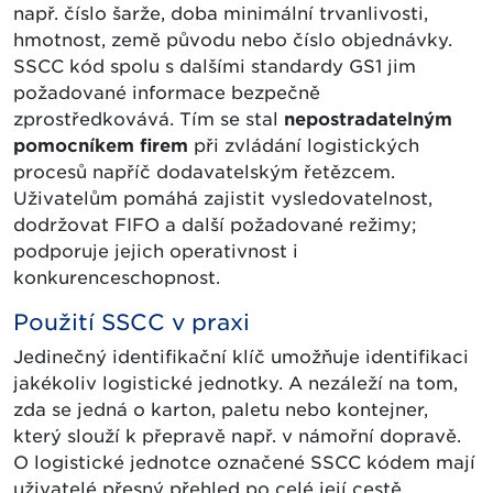
např. číslo šarže, doba minimální trvanlivosti,
hmotnost, země původu nebo číslo objednávky.
SSCC kód spolu s dalšími standardy GS1 jim
požadované informace bezpečně
zprostředkovává. Tím se stal
nepostradatelným
pomocníkem firem
při zvládání logistických
procesů napříč dodavatelským řetězcem.
Uživatelům pomáhá zajistit vysledovatelnost,
dodržovat FIFO a další požadované režimy;
podporuje jejich operativnost i
konkurenceschopnost.
Použití SSCC v praxi
Jedinečný identifikační klíč umožňuje identifikaci
jakékoliv logistické jednotky. A nezáleží na tom,
zda se jedná o karton, paletu nebo kontejner,
který slouží k přepravě např. v námořní dopravě.
O logistické jednotce označené SSCC kódem mají
uživatelé přesný přehled po celé její cestě