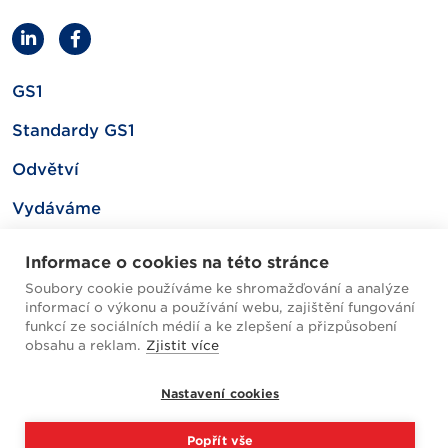
GS1
Standardy GS1
Odvětví
Vydáváme
Související
Informace o cookies na této stránce
Soubory cookie používáme ke shromažďování a analýze
informací o výkonu a používání webu, zajištění fungování
Mapa webu
funkcí ze sociálních médií a ke zlepšení a přizpůsobení
obsahu a reklam.
Zjistit více
Helpdesk / FAQ
Nastavení cookies
Cookies
Popřít vše
Zpracování osobních údajů