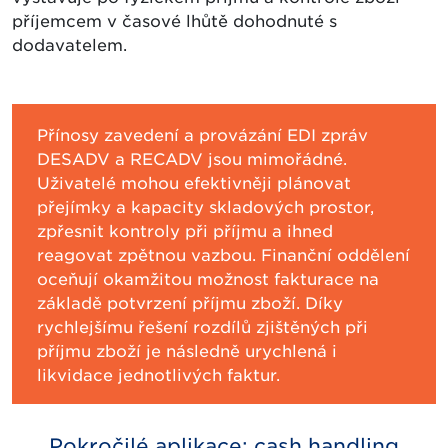
příjemcem v časové lhůtě dohodnuté s
dodavatelem.
Přínosy zavedení a provázání EDI zpráv
DESADV a RECADV jsou mimořádné.
Uživatelé mohou efektivněji plánovat
přejímky a kapacity skladových prostor,
zpřesnit kontroly při příjmu a ihned
reagovat zpětnou vazbou. Finanční oddělení
oceňují okamžitou možnost fakturace na
základě potvrzení příjmu zboží. Díky
rychlejšímu řešení rozdílů zjištěných při
příjmu zboží je následně urychlená i
likvidace jednotlivých faktur.
Pokročilé aplikace: cash handling