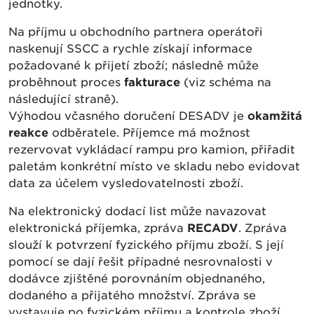
jednotky.
Na příjmu u obchodního partnera operátoři
naskenují SSCC a rychle získají informace
požadované k přijetí zboží; následně může
proběhnout proces
fakturace
(viz schéma na
následující straně).
Výhodou včasného doručení DESADV je
okamžitá
reakce
odběratele. Příjemce má možnost
rezervovat vykládací rampu pro kamion, přiřadit
paletám konkrétní místo ve skladu nebo evidovat
data za účelem vysledovatelnosti zboží.
Na elektronický dodací list může navazovat
elektronická příjemka, zpráva
RECADV
. Zpráva
slouží k potvrzení fyzického příjmu zboží. S její
pomocí se dají řešit případné nesrovnalosti v
dodávce zjištěné porovnáním objednaného,
dodaného a přijatého množství. Zpráva se
vystavuje po fyzickém příjmu a kontrole zboží