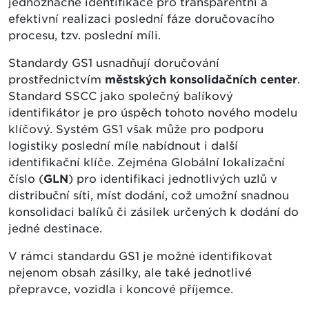
jednoznačné identifikace pro transparentní a
efektivní realizaci poslední fáze doručovacího
procesu, tzv. poslední míli.
Standardy GS1 usnadňují doručování
prostřednictvím
městských konsolidačních center
.
Standard SSCC jako společný balíkový
identifikátor je pro úspěch tohoto nového modelu
klíčový. Systém GS1 však může pro podporu
logistiky poslední míle nabídnout i další
identifikační klíče. Zejména Globální lokalizační
číslo (
GLN
) pro identifikaci jednotlivých uzlů v
distribuční síti, míst dodání, což umožní snadnou
konsolidaci balíků či zásilek určených k dodání do
jedné destinace.
V rámci standardu GS1 je možné identifikovat
nejenom obsah zásilky, ale také jednotlivé
přepravce, vozidla i koncové příjemce.