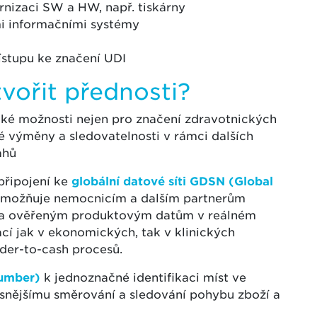
rnizaci SW a HW, např. tiskárny
ími informačními systémy
ístupu ke značení UDI
tvořit přednosti?
oké možnosti nejen pro značení zdravotnických
vé výměny a sledovatelnosti v rámci dalších
ahů
připojení ke
globální datové síti GDSN (Global
 umožňuje nemocnicím a dalším partnerům
m a ověřeným produktovým datům v reálném
ací jak v ekonomických, tak v klinických
der-to-cash procesů.
Number)
k jednoznačné identifikaci míst ve
řesnějšímu směrování a sledování pohybu zboží a