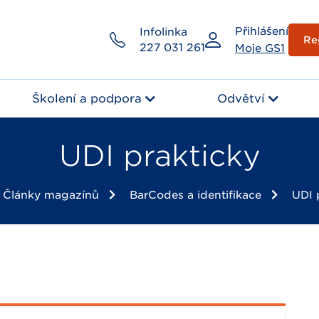
Přihlášení
Infolinka
Re
227 031 261
Moje GS1
Školení a podpora
Odvětví
UDI prakticky
Články magazínů
BarCodes a identifikace
UDI 