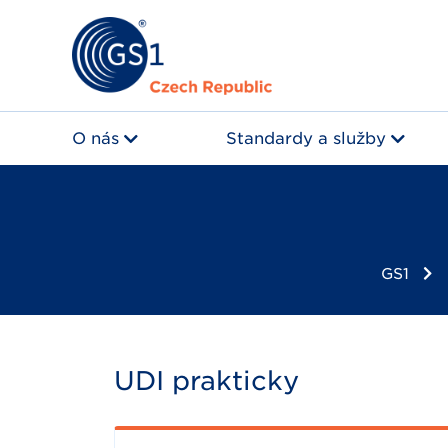
O nás
Standardy a služby
GS1
UDI prakticky