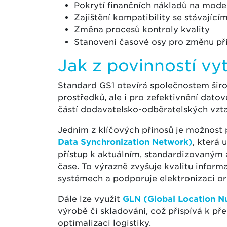
Pokrytí finančních nákladů na mode
Zajištění kompatibility se stávajíc
Změna procesů kontroly kvality
Stanovení časové osy pro změnu př
Jak z povinností vy
Standard GS1 otevírá společnostem šir
prostředků, ale i pro zefektivnění dato
částí dodavatelsko-odběratelských vzt
Jedním z klíčových přínosů je možnost 
Data Synchronization Network)
, která
přístup k aktuálním, standardizovaný
čase. To výrazně zvyšuje kvalitu inform
systémech a podporuje elektronizaci or
Dále lze využít
GLN (Global Location 
výrobě či skladování, což přispívá k p
optimalizaci logistiky.