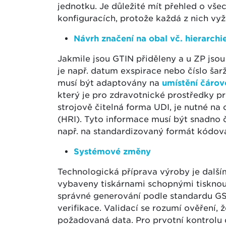
jednotku. Je důležité mít přehled o vše
konfiguracích, protože každá z nich vyž
Návrh značení na obal vč. hierarchi
Jakmile jsou GTIN přiděleny a u ZP jso
je např. datum exspirace nebo číslo šarž
musí být adaptovány na
umístění čáro
který je pro zdravotnické prostředky p
strojově čitelná forma UDI, je nutné na 
(HRI). Tyto informace musí být snadno 
např. na standardizovaný formát kódo
Systémové změny
Technologická příprava výroby je další
vybaveny tiskárnami schopnými tisknou
správné generování podle standardu GS1.
verifikace. Validací se rozumí ověření, 
požadovaná data. Pro prvotní kontrolu