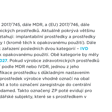
) 2017/745, dále MDR, a (EU) 2017/746, dále
otnických prostředků. Aktuálně pokrývá většinu
vztahuji: implantabilní prostředky a prostředky
 třídy I (kromě těch k opakovanému použití). Dále
k zařazení posledních dvou kategorií –
IVD
 k opakovanému použití. Obě kategorie by měly
2027
. Pokud výrobce zdravotnických prostředků
í podle MDR nebo IVDR, jednou z jeho
tifikace prostředku s důkladným nastavením
 prostředek výrobce vhodně označí na obal
kt a toto označení zaregistruje do centrální
damed. Takto označený ZP poté evidují pro
dářské subjekty, které se s prostředkem v