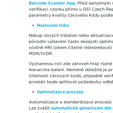
Barcode Scanner App
. Před samotným 
verifikaci vzorku přímo u GS1 Czech Repu
parametry kvality čárového kódy podle
Nastavení tisku
Nákup nových tiskáren nebo aktualizace
původní vybavení často nezajistí optim
včetně HRI (okem čitelné interpretace)
MDR/IVDR.
Významnou roli zde zároveň hrají různé
hierarchie balení. Neméně důležitá je p
čitelnosti čárových kódů, případně verif
produkt bude splňovat požadavky odběra
Optimalizace procesů
Automatizace a standardizace procesů m
Lze zvážit
automatické generování dat