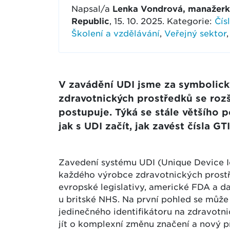
Napsal/a
Lenka Vondrová, manažerka
Republic
, 15. 10. 2025. Kategorie:
Čís
Školení a vzdělávání
,
Veřejný sektor
V zavádění UDI jsme za symbolic
zdravotnických prostředků se rozší
postupuje. Týká se stále většího po
jak s UDI začít, jak zavést čísla G
Zavedení systému UDI (Unique Device I
každého výrobce zdravotnických prostř
evropské legislativy, americké FDA a da
u britské NHS. Na první pohled se může 
jedinečného identifikátoru na zdravotn
jít o komplexní změnu značení a nový př