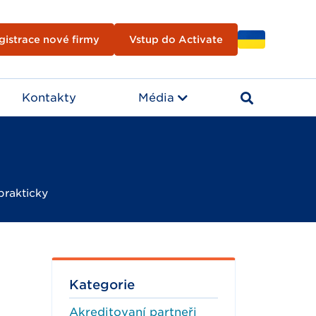
gistrace nové firmy
Vstup do Activate
Kontakty
Média
prakticky
Kategorie
Akreditovaní partneři