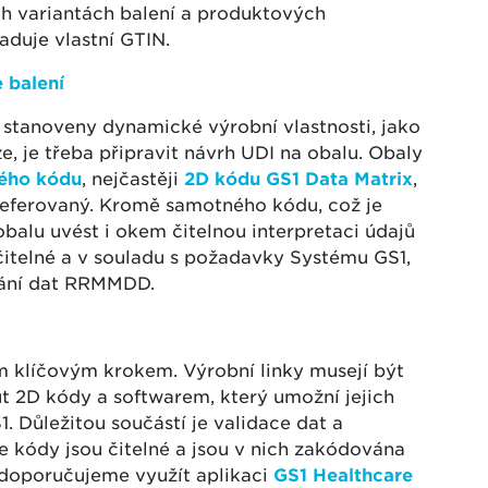
ch variantách balení a produktových
aduje vlastní GTIN.
e balení
u stanoveny dynamické výrobní vlastnosti, jako
e, je třeba připravit návrh UDI na obalu. Obaly
vého kódu
, nejčastěji
2D kódu GS1 Data Matrix
,
referovaný. Kromě samotného kódu, což je
obalu uvést i okem čitelnou interpretaci údajů
čitelné a v souladu s požadavky Systému GS1,
vání dat RRMMDD.
m klíčovým krokem. Výrobní linky musejí být
t 2D kódy a softwarem, který umožní jejich
 Důležitou součástí je validace dat a
že kódy jsou čitelné a jsou v nich zakódována
 doporučujeme využít aplikaci
GS1 Healthcare