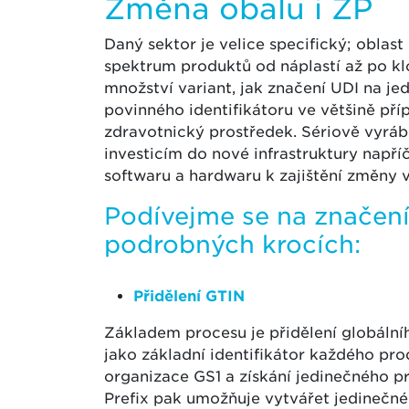
Změna obalu i ZP
Daný sektor je velice specifický; oblas
spektrum produktů od náplastí až po k
množství variant, jak značení UDI na je
povinného identifikátoru ve většině pří
zdravotnický prostředek. Sériově vyrá
investicím do nové infrastruktury napří
softwaru a hardwaru k zajištění změny v
Podívejme se na značení
podrobných krocích:
Přidělení GTIN
Základem procesu je přidělení globálníh
jako základní identifikátor každého pr
organizace GS1 a získání jedinečného p
Prefix pak umožňuje vytvářet jedinečn