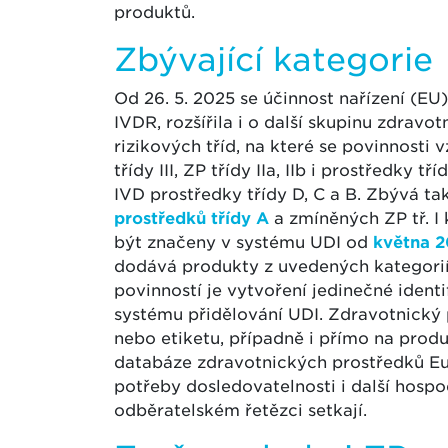
produktů.
Zbývající kategorie
Od 26. 5. 2025 se účinnost nařízení (EU
IVDR, rozšířila i o další skupinu zdrav
rizikových tříd, na které se povinnosti 
třídy III, ZP třídy IIa, IIb i prostředky
IVD prostředky třídy D, C a B. Zbývá ta
prostředků třídy A
a zmíněných ZP tř. I
být značeny v systému UDI od
května 
dodává produkty z uvedených kategori
povinností je vytvoření jedinečné iden
systému přidělování UDI. Zdravotnický
nebo etiketu, případně i přímo na produ
databáze zdravotnických prostředků Eu
potřeby dosledovatelnosti i další hospo
odběratelském řetězci setkají.