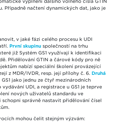
tomatické vyplnění dalšího volného čísla GTIN
. Případně načtení dynamických dat, jako je
anovit, v jaké fázi celého procesu k UDI
tří.
První skupinu
společností na trhu
teré již Systém GS1 využívají k identifikaci
dě. Přidělování GTIN a čárové kódy pro ně
ektům nabízí speciální školení provázející
jí z MDR/IVDR, resp. její přílohy č. 6.
Druhá
li GS1 jako jednu ze čtyř mezinárodních
o vydávání UDI, a registrace u GS1 je teprve
lení nových uživatelů standardu ve
 schopni správně nastavit přidělování čísel
kům.
krocích mohou čelit stejným výzvám: