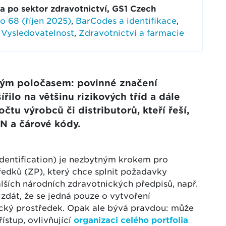
 po sektor zdravotnictví, GS1 Czech
lo 68 (říjen 2025)
,
BarCodes a identifikace
,
,
Vysledovatelnost
,
Zdravotnictví a farmacie
kým poločasem: povinné značení
řilo na většinu rizikových tříd a dále
čtu výrobců či distributorů, kteří řeší,
TIN a čárové kódy.
dentification) je nezbytným krokem pro
edků (ZP), který chce splnit požadavky
lších národních zdravotnických předpisů, např.
zdát, že se jedná pouze o vytvoření
ický prostředek. Opak ale bývá pravdou: může
ístup, ovlivňující
organizaci celého portfolia