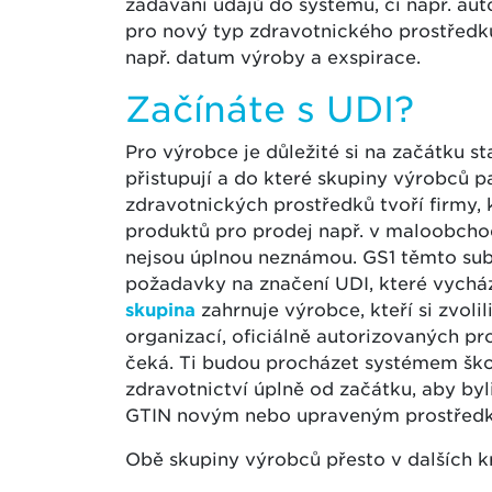
zadávání údajů do systému, či např. au
pro nový typ zdravotnického prostředku
např. datum výroby a exspirace.
Začínáte s UDI?
Pro výrobce je důležité si na začátku st
přistupují a do které skupiny výrobců pa
zdravotnických prostředků tvoří firmy, k
produktů pro prodej např. v maloobcho
nejsou úplnou neznámou. GS1 těmto subj
požadavky na značení UDI, které vycháze
skupina
zahrnuje výrobce, kteří si zvoli
organizací, oficiálně autorizovaných pr
čeká. Ti budou procházet systémem ško
zdravotnictví úplně od začátku, aby byli
GTIN novým nebo upraveným prostřed
Obě skupiny výrobců přesto v dalších 