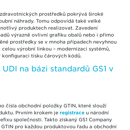
t zdravotnických prostředků pokrývá široké
loubní náhrady. Tomu odpovídá také velké
dnotlivý produktech realizovat. Zavedení
padů výrazně ovlivní grafiku obalů nebo i přímo
běné prostředky se v mnoha případech nevyhnou
č celou výrobní linkou – modernizaci systémů,
 konfiguraci tisku čárových kódů.
 UDI na bázi standardů GS1 v
o čísla obchodní položky GTIN, které slouží
oduktu. Prvním krokem je
registrace
u národní
refixu společnosti. Takto získaný GS1 Company
é GTIN pro každou produktovou řadu a obchodní