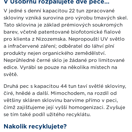
V Úsobrnu rozpalujete dvě pece…
V jedné s denní kapacitou 22 tun zpracované
skloviny vzniká surovina pro výrobu tmavých skel.
Tato sklovina je základ prémiových soukromých
barev, včetně patentované biofotonické fialové
pro klienta z Nizozemska. Nepropouští UV světlo
a infračervené záření; odběratel do láhví plní
produkty nejen organického zemědělství.
Neprůhledné černé sklo je žádané pro limitované
edice. Vyrábí se pouze na několika místech na
světě.
Druhá pec s kapacitou 44 tun taví světlé skloviny,
čiré, hnědé a další. Mimochodem, na rozdíl od
většiny skláren sklovinu barvíme přímo v peci,
čímž zajišťujeme její vyšší homogenizaci. Zvyšuje
se tím také podíl užitého recyklátu.
Nakolik recyklujete?