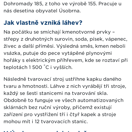
Dohromady 185, z toho ve výrobě 155. Pracuje u
nás desetina obyvatel Úsobrna.
Jak vlastně vzniká láhev?
Na počátku se smíchají kmenotvorné prvky –
střepy z druhotných surovin, soda, písek, vápenec,
živec a další příměsi. Výsledná směs, kmen neboli
vsázka, putuje do pece vytápěné plynovými
hořáky s elektrickým příhřevem, kde se roztaví při
°
teplotách 1 500
C i vyšších.
Následně tvarovací stroj ustřihne kapku daného
tvaru a hmotnosti. Láhve z nich vyrábějí tři stroje,
každý se šesti stanicemi na tvarování skla.
Obdobně to funguje ve všech automatizovaných
sklárnách bez ruční výroby, přičemž existují
zařízení pro vystřižení tří i čtyř kapek a stroje
mohou mít i 12 tvarovacích stanic.