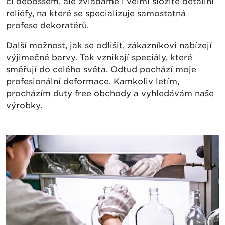
či debossem, ale zvládáme i velmi složité detailní
reliéfy, na které se specializuje samostatná
profese dekoratérů.
Další možnost, jak se odlišit, zákazníkovi nabízejí
výjimečné barvy. Tak vznikají speciály, které
směřují do celého světa. Odtud pochází moje
profesionální deformace. Kamkoliv letím,
procházím duty free obchody a vyhledávám naše
výrobky.