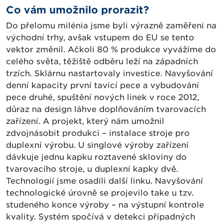
Co vám umožnilo prorazit?
Do přelomu milénia jsme byli výrazně zaměřeni na
východní trhy, avšak vstupem do EU se tento
vektor změnil. Ačkoli 80 % produkce vyvážíme do
celého světa, těžiště odběru leží na západních
trzích. Sklárnu nastartovaly investice. Navyšování
denní kapacity první tavicí pece a vybudování
pece druhé, spuštění nových linek v roce 2012,
důraz na design láhve doplňováním tvarovacích
zařízení. A projekt, který nám umožnil
zdvojnásobit produkci – instalace stroje pro
duplexní výrobu. U singlové výroby zařízení
dávkuje jednu kapku roztavené skloviny do
tvarovacího stroje, u duplexní kapky dvě.
Technologií jsme osadili další linku. Navyšování
technologické úrovně se projevilo take u tzv.
studeného konce výroby – na výstupní kontrole
kvality. Systém spočívá v detekci případných