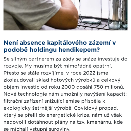
Není absence kapitálového zázemí v
podobě holdingu hendikepem?
Se silným partnerem za zády se snáze investuje do
rozvoje. My musíme být mimořádně opatrní.
Přesto se stále rozvíjíme, v roce 2022 jsme
zkolaudovali sklad hotových výrobků a celkový
objem investic od roku 2000 dosáhl 750 milionů.
Nové technologie nám umožnily navýšení kapacit;
filtrační zařízení snižující emise přispěla k
ekologicky šetrnější výrobě. Covidový propad,
který se přelil do energetické krize, nám už však
nedovolil dotáhnout plány na tzv. kmenárnu, kde
se míchají vstupní suroviny.