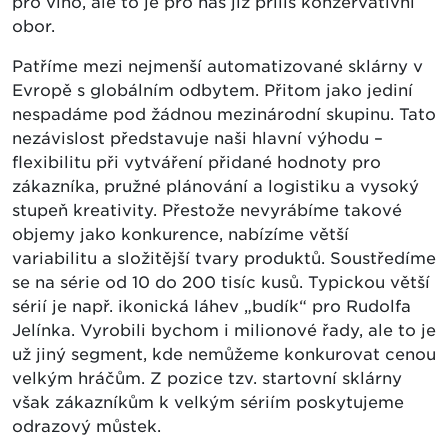
pro víno, ale to je pro nás již příliš konzervativní
obor.
Patříme mezi nejmenší automatizované sklárny v
Evropě s globálním odbytem. Přitom jako jediní
nespadáme pod žádnou mezinárodní skupinu. Tato
nezávislost představuje naši hlavní výhodu –
flexibilitu při vytváření přidané hodnoty pro
zákazníka, pružné plánování a logistiku a vysoký
stupeň kreativity. Přestože nevyrábíme takové
objemy jako konkurence, nabízíme větší
variabilitu a složitější tvary produktů. Soustředíme
se na série od 10 do 200 tisíc kusů. Typickou větší
sérií je např. ikonická láhev „budík“ pro Rudolfa
Jelínka. Vyrobili bychom i milionové řady, ale to je
už jiný segment, kde nemůžeme konkurovat cenou
velkým hráčům. Z pozice tzv. startovní sklárny
však zákazníkům k velkým sériím poskytujeme
odrazový můstek.