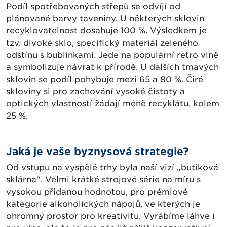
Podíl spotřebovaných střepů se odvíjí od
plánované barvy taveniny. U některých sklovin
recyklovatelnost dosahuje 100 %. Výsledkem je
tzv. divoké sklo, specifický materiál zeleného
odstínu s bublinkami. Jede na populární retro vlně
a symbolizuje návrat k přírodě. U dalších tmavých
sklovin se podíl pohybuje mezi 65 a 80 %. Čiré
skloviny si pro zachování vysoké čistoty a
optických vlastností žádají méně recyklátu, kolem
25 %.
Jaká je vaše byznysová strategie?
Od vstupu na vyspělé trhy byla naší vizí „butiková
sklárna“. Velmi krátké strojové série na míru s
vysokou přidanou hodnotou, pro prémiové
kategorie alkoholických nápojů, ve kterých je
ohromný prostor pro kreativitu. Vyrábíme láhve i