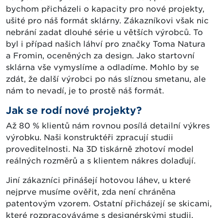
bychom přicházeli o kapacity pro nové projekty,
ušité pro náš formát sklárny. Zákazníkovi však nic
nebrání zadat dlouhé série u větších výrobců. To
byl i případ našich láhví pro značky Toma Natura
a Fromin, oceněných za design. Jako startovní
sklárna vše vymyslíme a odladíme. Mohlo by se
zdát, že další výrobci po nás slíznou smetanu, ale
nám to nevadí, je to prostě náš formát.
Jak se rodí nové projekty?
Až 80 % klientů nám rovnou posílá detailní výkres
výrobku. Naši konstruktéři zpracují studii
proveditelnosti. Na 3D tiskárně zhotoví model
reálných rozměrů a s klientem nákres dolaďují.
Jiní zákazníci přinášejí hotovou láhev, u které
nejprve musíme ověřit, zda není chráněna
patentovým vzorem. Ostatní přicházejí se skicami,
které rozpracováváme s designérskými studii.