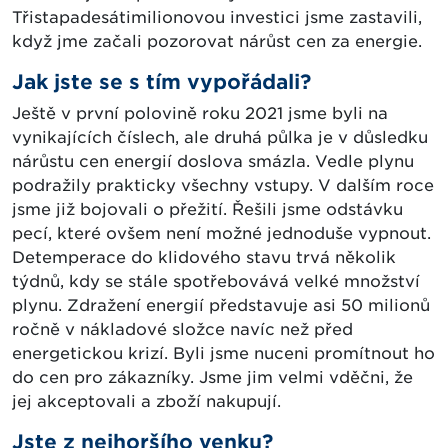
Třistapadesátimilionovou investici jsme zastavili,
když jme začali pozorovat nárůst cen za energie.
Jak jste se s tím vypořádali?
Ještě v první polovině roku 2021 jsme byli na
vynikajících číslech, ale druhá půlka je v důsledku
nárůstu cen energií doslova smázla. Vedle plynu
podražily prakticky všechny vstupy. V dalším roce
jsme již bojovali o přežití. Řešili jsme odstávku
pecí, které ovšem není možné jednoduše vypnout.
Detemperace do klidového stavu trvá několik
týdnů, kdy se stále spotřebovává velké množství
plynu. Zdražení energií představuje asi 50 milionů
ročně v nákladové složce navíc než před
energetickou krizí. Byli jsme nuceni promítnout ho
do cen pro zákazníky. Jsme jim velmi vděčni, že
jej akceptovali a zboží nakupují.
Jste z nejhoršího venku?