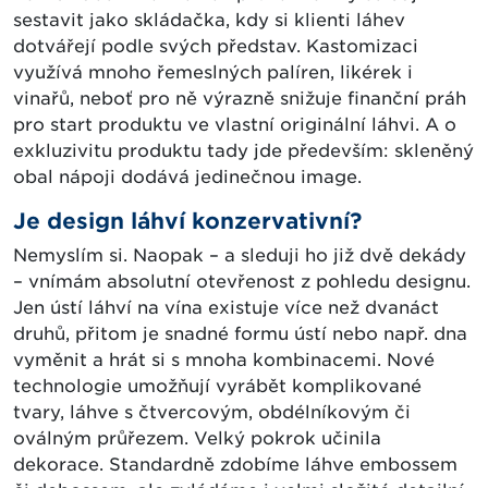
sestavit jako skládačka, kdy si klienti láhev
dotvářejí podle svých představ. Kastomizaci
využívá mnoho řemeslných palíren, likérek i
vinařů, neboť pro ně výrazně snižuje finanční práh
pro start produktu ve vlastní originální láhvi. A o
exkluzivitu produktu tady jde především: skleněný
obal nápoji dodává jedinečnou image.
Je design láhví konzervativní?
Nemyslím si. Naopak – a sleduji ho již dvě dekády
– vnímám absolutní otevřenost z pohledu designu.
Jen ústí láhví na vína existuje více než dvanáct
druhů, přitom je snadné formu ústí nebo např. dna
vyměnit a hrát si s mnoha kombinacemi. Nové
technologie umožňují vyrábět komplikované
tvary, láhve s čtvercovým, obdélníkovým či
oválným průřezem. Velký pokrok učinila
dekorace. Standardně zdobíme láhve embossem