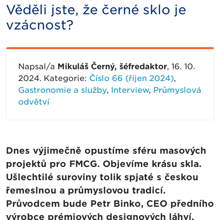
Věděli jste, že černé sklo je
vzácnost?
Napsal/a
Mikuláš Černý, šéfredaktor
, 16. 10.
2024. Kategorie:
Číslo 66 (říjen 2024)
,
Gastronomie a služby
,
Interview
,
Průmyslová
odvětví
Dnes výjimečně opustíme sféru masových
projektů pro FMCG. Objevíme krásu skla.
Ušlechtilé suroviny tolik spjaté s českou
řemeslnou a průmyslovou tradicí.
Průvodcem bude Petr Binko, CEO předního
výrobce prémiových designových láhví,