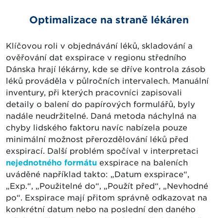
Optimalizace na straně lékáren
Klíčovou roli v objednávání léků, skladování a
ověřování dat exspirace v regionu středního
Dánska hrají lékárny, kde se dříve kontrola zásob
léků prováděla v půlročních intervalech. Manuální
inventury, při kterých pracovníci zapisovali
detaily o balení do papírových formulářů, byly
nadále neudržitelné. Daná metoda náchylná na
chyby lidského faktoru navíc nabízela pouze
minimální možnost přerozdělování léků před
exspirací. Další problém spočíval v interpretaci
nejednotného formátu
exspirace na baleních
uváděné například takto: „Datum exspirace“,
„Exp.“, „Použitelné do“, „Použít před“, „Nevhodné
po“. Exspirace mají přitom správně odkazovat na
konkrétní datum nebo na poslední den daného