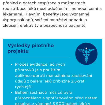
přehled o datech exspirace a možnostech
redistribuce léků mezi odděleními, nemocnicemi a
lékárnami. Hlavními benefity jsou významné
úspory nákladů, snížení množství odpadu a
zlepšení efektivity a bezpečnosti pacientů.
Výsledky pilotního
projektu
Proces evidence léčivých
přípravků je s použitím
aplikace oproti manuálnímu zapisování
údajů z balení léků přibližně 2,5krát
rychlejší.
Během šestnácti měsíců bylo
přerozděleno a spotřebováno před datem
exspirace více než 3 900 balení léků v