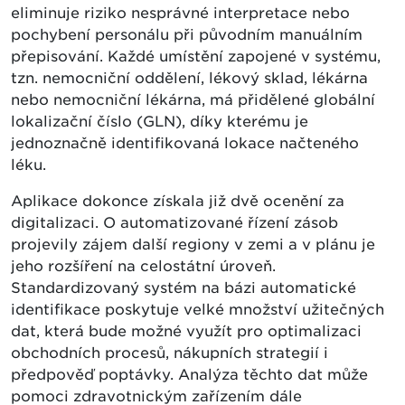
eliminuje riziko nesprávné interpretace nebo
pochybení personálu při původním manuálním
přepisování. Každé umístění zapojené v systému,
tzn. nemocniční oddělení, lékový sklad, lékárna
nebo nemocniční lékárna, má přidělené globální
lokalizační číslo (GLN), díky kterému je
jednoznačně identifikovaná lokace načteného
léku.
Aplikace dokonce získala již dvě ocenění za
digitalizaci. O automatizované řízení zásob
projevily zájem další regiony v zemi a v plánu je
jeho rozšíření na celostátní úroveň.
Standardizovaný systém na bázi automatické
identifikace poskytuje velké množství užitečných
dat, která bude možné využít pro optimalizaci
obchodních procesů, nákupních strategií i
předpověď poptávky. Analýza těchto dat může
pomoci zdravotnickým zařízením dále