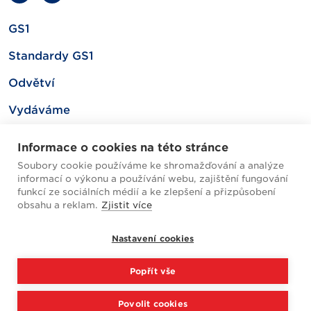
GS1
Standardy GS1
Odvětví
Vydáváme
Související
Informace o cookies na této stránce
Soubory cookie používáme ke shromažďování a analýze
informací o výkonu a používání webu, zajištění fungování
Mapa webu
funkcí ze sociálních médií a ke zlepšení a přizpůsobení
obsahu a reklam.
Zjistit více
Helpdesk / FAQ
Nastavení cookies
Cookies
Popřít vše
Zpracování osobních údajů
Povolit cookies
2026 © GS1 Czech Republic