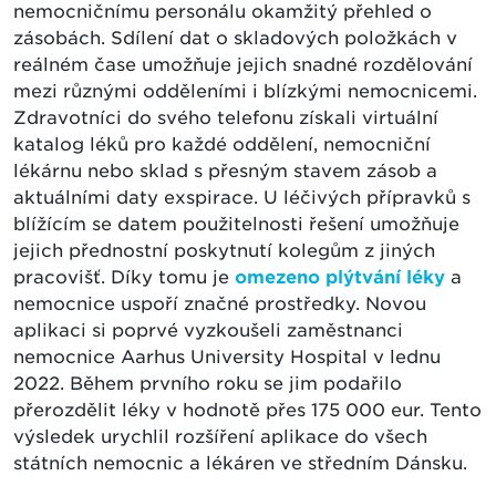
nemocničnímu personálu okamžitý přehled o
zásobách. Sdílení dat o skladových položkách v
reálném čase umožňuje jejich snadné rozdělování
mezi různými odděleními i blízkými nemocnicemi.
Zdravotníci do svého telefonu získali virtuální
katalog léků pro každé oddělení, nemocniční
lékárnu nebo sklad s přesným stavem zásob a
aktuálními daty exspirace. U léčivých přípravků s
blížícím se datem použitelnosti řešení umožňuje
jejich přednostní poskytnutí kolegům z jiných
pracovišť. Díky tomu je
omezeno plýtvání léky
a
nemocnice uspoří značné prostředky. Novou
aplikaci si poprvé vyzkoušeli zaměstnanci
nemocnice Aarhus University Hospital v lednu
2022. Během prvního roku se jim podařilo
přerozdělit léky v hodnotě přes 175 000 eur. Tento
výsledek urychlil rozšíření aplikace do všech
státních nemocnic a lékáren ve středním Dánsku.