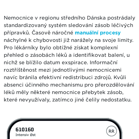
Nemocnice v regionu středního Dánska postrádaly
standardizovaný systém sledování zásob léčivých
přípravků. Časově náročné
manuální procesy
náchylné k chybovosti již narážely na svoje limity.
Pro lékárníky bylo obtížné získat komplexní
přehled o zásobách léků a identifikovat balení, u
nichž se blížilo datum exspirace. Informační
roztříštěnost mezi jednotlivými nemocnicemi
navíc bránila efektivní redistribuci zdrojů. Kvůli
absenci účinného mechanismu pro přerozdělování
léků měly některé nemocnice přebytek zásob,
které nevyužívaly, zatímco jiné čelily nedostatku.