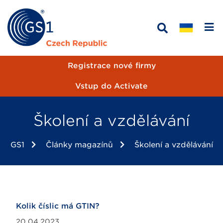
Registrace nové firmy
Vstup do Activate
Školení a vzdělávání
GS1
Články magazínů
Školení a vzdělávání
Kolik číslic má GTIN?
20.04.2023