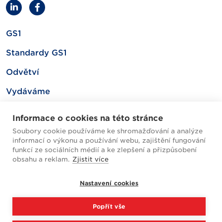
GS1
Standardy GS1
Odvětví
Vydáváme
Související
Informace o cookies na této stránce
Soubory cookie používáme ke shromažďování a analýze
informací o výkonu a používání webu, zajištění fungování
Mapa webu
funkcí ze sociálních médií a ke zlepšení a přizpůsobení
obsahu a reklam.
Zjistit více
Helpdesk / FAQ
Nastavení cookies
Cookies
Popřít vše
Zpracování osobních údajů